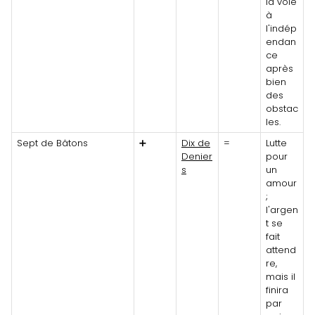
la voie
à
l'indép
endan
ce
après
bien
des
obstac
les.
Sept de Bâtons
➕
Dix de
=
Lutte
Denier
pour
s
un
amour
;
l'argen
t se
fait
attend
re,
mais il
finira
par