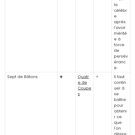
la
célèbr
e
après
l'avoir
mérité
e à
force
de
persév
éranc
e.
Sept de Bâtons
➕
Quatr
=
Il faut
e de
contin
Coupe
uer à
s
se
battre
pour
obteni
r ce
que
l'on
désire,