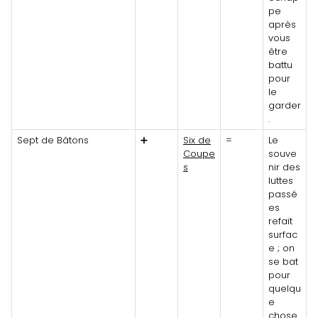
pe
après
vous
être
battu
pour
le
garder
.
Sept de Bâtons
➕
Six de
=
Le
Coupe
souve
s
nir des
luttes
passé
es
refait
surfac
e ; on
se bat
pour
quelqu
e
chose