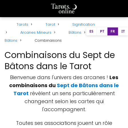
Tarots
Tarot
Signification
ES
PT
FR
IT
Arcanes Mineurs
Bâtons
Sept de
Bâtons
Combinaisons
Combinaisons du Sept de
Bâtons dans le Tarot
Bienvenue dans l'univers des arcanes !
Les
combinaisons du
Sept de Bâtons dans le
Tarot
révèlent un sens particulièrement
changeant selon les cartes qui
l'accompagnent.
Toutes ses associations jouent un rôle