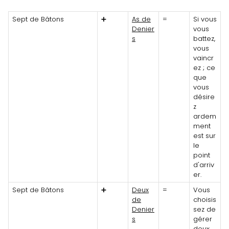
Sept de Bâtons
➕
As de
=
Si vous
Denier
vous
s
battez,
vous
vaincr
ez ; ce
que
vous
désire
z
ardem
ment
est sur
le
point
d'arriv
er.
Sept de Bâtons
➕
Deux
=
Vous
de
choisis
Denier
sez de
s
gérer
deux