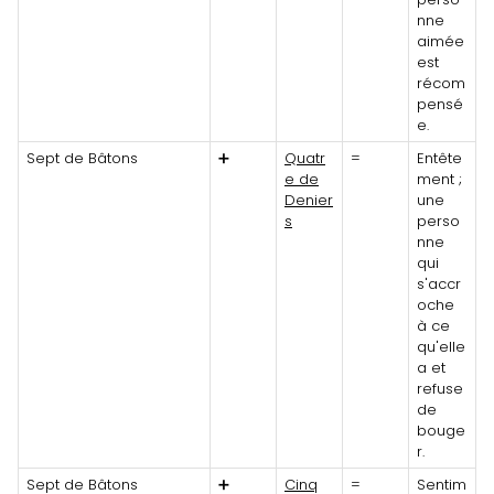
nne
aimée
est
récom
pensé
e.
Sept de Bâtons
➕
Quatr
=
Entête
e de
ment ;
Denier
une
s
perso
nne
qui
s'accr
oche
à ce
qu'elle
a et
refuse
de
bouge
r.
Sept de Bâtons
➕
Cinq
=
Sentim