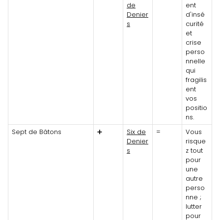
de
ent
Denier
d'insé
s
curité
et
crise
perso
nnelle
qui
fragilis
ent
vos
positio
ns.
Sept de Bâtons
➕
Six de
=
Vous
Denier
risque
s
z tout
pour
une
autre
perso
nne ;
lutter
pour