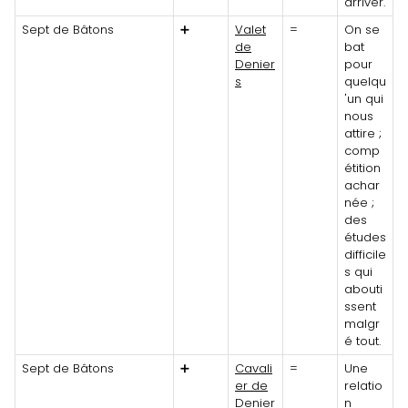
arriver.
Sept de Bâtons
➕
Valet
=
On se
de
bat
Denier
pour
s
quelqu
'un qui
nous
attire ;
comp
étition
achar
née ;
des
études
difficile
s qui
abouti
ssent
malgr
é tout.
Sept de Bâtons
➕
Cavali
=
Une
er de
relatio
Denier
n