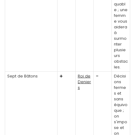
quabl
e ; une
femm
e vous
aidera
à
surmo
nter
plusie
urs
obstac
les.
Sept de Bâtons
➕
Roi de
=
Décisi
Denier
ons
s
ferme
s et
sans
équivo
que ;
on
s'impo
se et
on