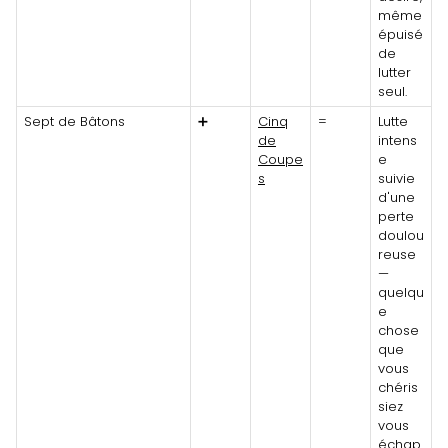
même
épuisé
de
lutter
seul.
Sept de Bâtons
➕
Cinq
=
Lutte
de
intens
Coupe
e
s
suivie
d'une
perte
doulou
reuse
—
quelqu
e
chose
que
vous
chéris
siez
vous
échap