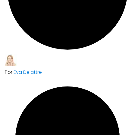
Por
Eva Delattre