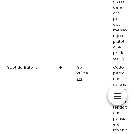
e ; se
défen
dre
par
des
menso
nges
plutôt
que
par la
vérité.
Sept de Bâtons
➕
Six
=
Cette
d'Épé
perso
es
nne
dépas
se ses
difficult
és ; sa
ténacit
é la
pouss
e à
revenir