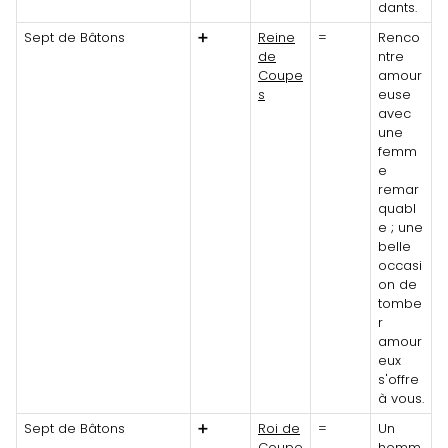
dants.
Sept de Bâtons
➕
Reine
=
Renco
de
ntre
Coupe
amour
s
euse
avec
une
femm
e
remar
quabl
e ; une
belle
occasi
on de
tombe
r
amour
eux
s'offre
à vous.
Sept de Bâtons
➕
Roi de
=
Un
Coupe
homm