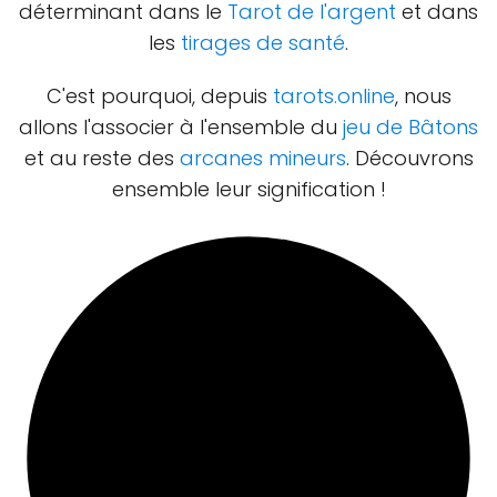
déterminant dans le
Tarot de l'argent
et dans
les
tirages de santé
.
C'est pourquoi, depuis
tarots.online
, nous
allons l'associer à l'ensemble du
jeu de Bâtons
et au reste des
arcanes mineurs
. Découvrons
ensemble leur signification !