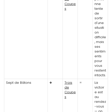
Coupe
nne
s
tente
de
sortir
d'une
situati
on
difficile
, mais
ses
sentim
ents
pour
vous
restent
intacts.
Sept de Bâtons
➕
Trois
=
La
de
victoir
Coupe
e est
s
au
rendez
-vous
— on