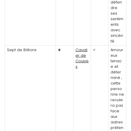
défen
dre
ses
sentim
ents
avec
sincéri
té.
Sept de Bâtons
➕
Cavali
=
Amour
er de
eux
Coupe
tenac
s
e et
déter
miné ;
cette
perso
nne ne
recule
ra pas
face
aux
autres
préten