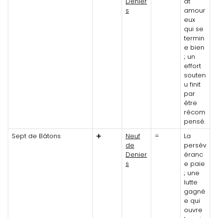
Denier
at
s
amour
eux
qui se
termin
e bien
; un
effort
souten
u finit
par
être
récom
pensé.
Sept de Bâtons
➕
Neuf
=
La
de
persév
Denier
éranc
s
e paie
; une
lutte
gagné
e qui
ouvre