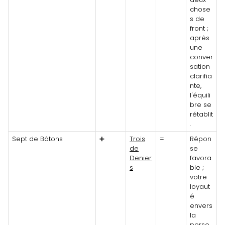
chose
s de
front ;
après
une
conver
sation
clarifia
nte,
l'équili
bre se
rétablit
.
Sept de Bâtons
➕
Trois
=
Répon
de
se
Denier
favora
s
ble ;
votre
loyaut
é
envers
la
perso