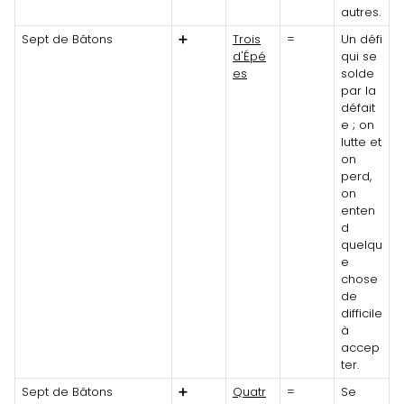
autres.
Sept de Bâtons
➕
Trois
=
Un défi
d'Épé
qui se
es
solde
par la
défait
e ; on
lutte et
on
perd,
on
enten
d
quelqu
e
chose
de
difficile
à
accep
ter.
Sept de Bâtons
➕
Quatr
=
Se