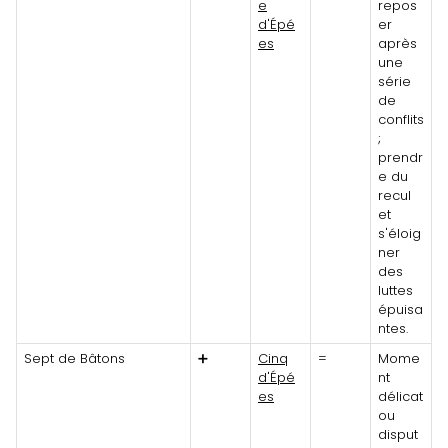
e
repos
d'Épé
er
es
après
une
série
de
conflits
;
prendr
e du
recul
et
s'éloig
ner
des
luttes
épuisa
ntes.
Sept de Bâtons
➕
Cinq
=
Mome
d'Épé
nt
es
délicat
ou
disput