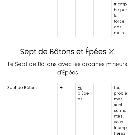
triomp
he par
la
force
des
mots.
Sept de Bâtons et Épées ⚔️
Le Sept de Bâtons avec les arcanes mineurs
d'Épées
Sept de Bâtons
➕
As
=
Les
d'Épé
problè
es
mes
sont
surmo
ntés ;
vous
triomp
herez