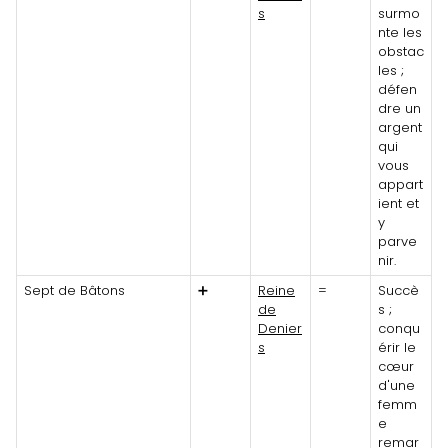
s
surmo
nte les
obstac
les ;
défen
dre un
argent
qui
vous
appart
ient et
y
parve
nir.
Sept de Bâtons
➕
Reine
=
Succè
de
s ;
Denier
conqu
s
érir le
cœur
d'une
femm
e
remar