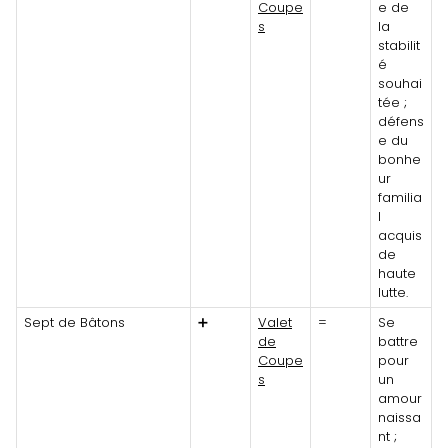
Coupe
e de
s
la
stabilit
é
souhai
tée ;
défens
e du
bonhe
ur
familia
l
acquis
de
haute
lutte.
Sept de Bâtons
➕
Valet
=
Se
de
battre
Coupe
pour
s
un
amour
naissa
nt ;