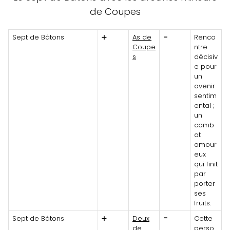
de Coupes
Sept de Bâtons
➕
As de
=
Renco
Coupe
ntre
s
décisiv
e pour
un
avenir
sentim
ental ;
un
comb
at
amour
eux
qui finit
par
porter
ses
fruits.
Sept de Bâtons
➕
Deux
=
Cette
de
perso