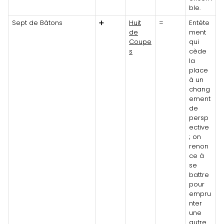
ble.
Sept de Bâtons
➕
Huit
=
Entête
de
ment
Coupe
qui
s
cède
la
place
à un
chang
ement
de
persp
ective
; on
renon
ce à
se
battre
pour
empru
nter
une
autre