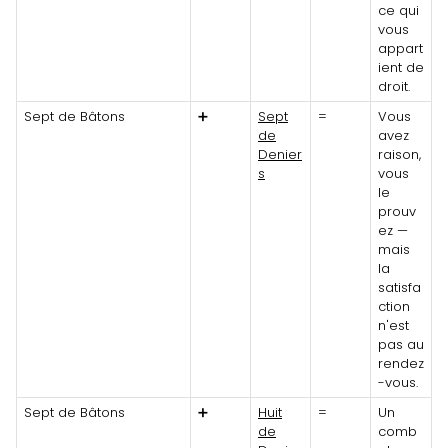
ce qui
vous
appart
ient de
droit.
Sept de Bâtons
➕
Sept
=
Vous
de
avez
Denier
raison,
s
vous
le
prouv
ez —
mais
la
satisfa
ction
n'est
pas au
rendez
-vous.
Sept de Bâtons
➕
Huit
=
Un
de
comb