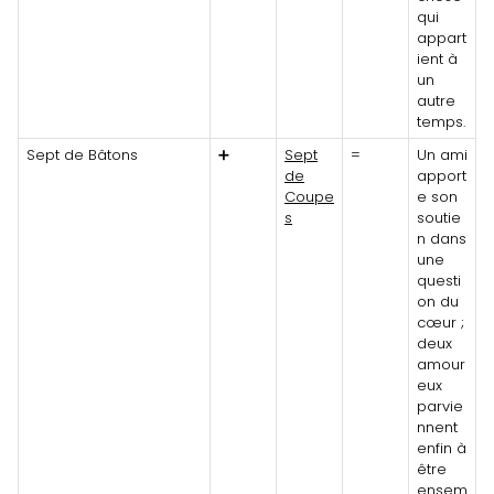
qui
appart
ient à
un
autre
temps.
Sept de Bâtons
➕
Sept
=
Un ami
de
apport
Coupe
e son
s
soutie
n dans
une
questi
on du
cœur ;
deux
amour
eux
parvie
nnent
enfin à
être
ensem