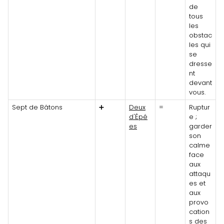
de
tous
les
obstac
les qui
se
dresse
nt
devant
vous.
Sept de Bâtons
➕
Deux
=
Ruptur
d'Épé
e ;
es
garder
son
calme
face
aux
attaqu
es et
aux
provo
cation
s des