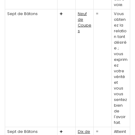
voie.
Sept de Bâtons
➕
Neuf
=
Vous
de
obten
Coupe
ez la
s
relatio
n tant
désiré
e ;
vous
exprim
ez
votre
vérité
et
vous
vous
sentez
bien
de
l'avoir
fait.
Sept de Bâtons
➕
Dix de
=
Atteint