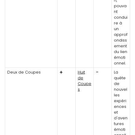
n,
pouva
nt
condui
re à
un
approf
ondiss
ement
du lien
émoti
onnel.
Deux de Coupes
➕
Huit
=
La
de
quête
Coupe
de
s
nouvel
les
expéri
ences
et
d'aven
tures
émoti