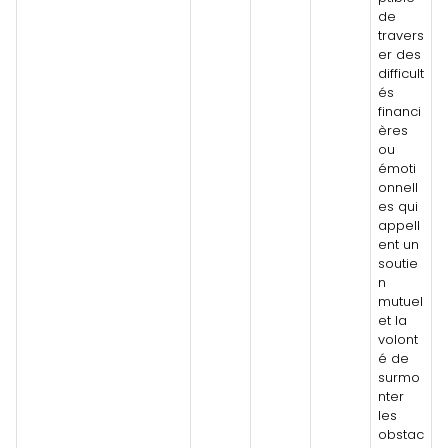
de
travers
er des
difficult
és
financi
ères
ou
émoti
onnell
es qui
appell
ent un
soutie
n
mutuel
et la
volont
é de
surmo
nter
les
obstac