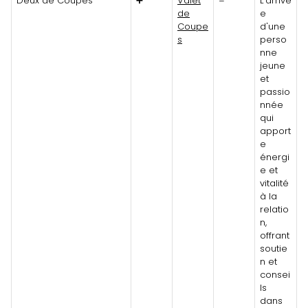
Deux de Coupes
➕
Valet
=
L'arrivé
de
e
Coupe
d'une
s
perso
nne
jeune
et
passio
nnée
qui
apport
e
énergi
e et
vitalité
à la
relatio
n,
offrant
soutie
n et
consei
ls
dans