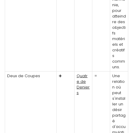
nie,
pour
atteind
re des
objecti
fs
matéri
els et
créatif
s
comm
uns.
Deux de Coupes
➕
Quatr
=
Une
e de
relatio
Denier
n où
s
peut
s'instal
ler un
désir
partag
é
d'accu
mulati