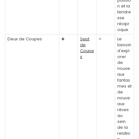
passio
n et la
tendre
sse
récipr
oque.
Deux de Coupes
➕
Sept
=
Le
de
besoin
Coupe
d'expl
s
orer
de
nouve
aux
fantas
mes et
de
nouve
aux
rêves
au
sein
de la
relatio