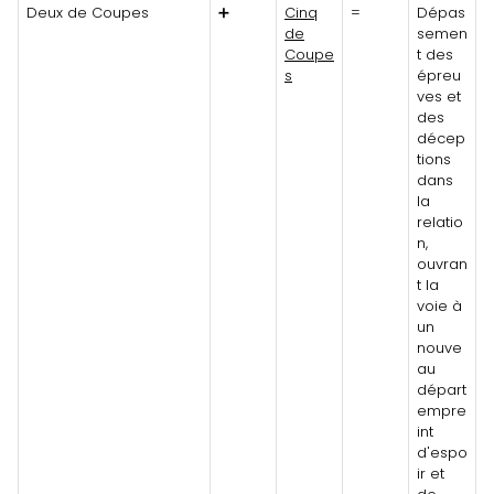
Deux de Coupes
➕
Cinq
=
Dépas
de
semen
Coupe
t des
s
épreu
ves et
des
décep
tions
dans
la
relatio
n,
ouvran
t la
voie à
un
nouve
au
départ
empre
int
d'espo
ir et