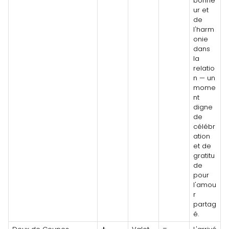
bonhe
ur et
de
l'harm
onie
dans
la
relatio
n — un
mome
nt
digne
de
célébr
ation
et de
gratitu
de
pour
l'amou
r
partag
é.