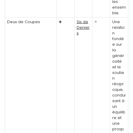
les
ensem
ble.
Deux de Coupes
➕
Six de
=
Une
Denier
relatio
s
n
fondé
e sur
la
génér
osité
et le
soutie
n
récipr
oque,
condui
sant à
un
équilib
re et
une
prosp