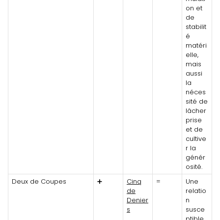
on et
de
stabilit
é
matéri
elle,
mais
aussi
la
néces
sité de
lâcher
prise
et de
cultive
r la
génér
osité.
Deux de Coupes
➕
Cinq
=
Une
de
relatio
Denier
n
s
susce
ptible