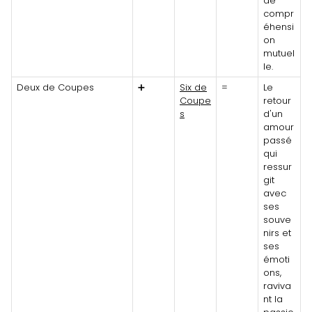
de
compr
éhensi
on
mutuel
le.
Deux de Coupes
➕
Six de
=
Le
Coupe
retour
s
d'un
amour
passé
qui
ressur
git
avec
ses
souve
nirs et
ses
émoti
ons,
raviva
nt la