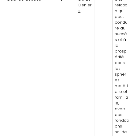
Denier
relatio
s
n qui
peut
condui
re au
succè
s et à
la
prosp
érité
dans
les
sphèr
es
matéri
elle et
familia
le,
avec
des
fondati
ons
solide