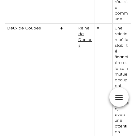
réussit
e
comm
une.
Deux de Coupes
➕
Reine
=
Une
de
relatio
Denier
n où la
s
stabilit
é
financi
ère et
le soin
mutuel
occup
ent
une
place
central
e,
avec
une
attenti
on