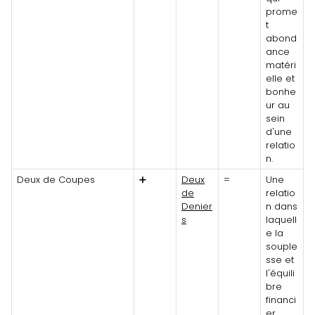
prome
t
abond
ance
matéri
elle et
bonhe
ur au
sein
d'une
relatio
n.
Deux de Coupes
➕
Deux
=
Une
de
relatio
Denier
n dans
s
laquell
e la
souple
sse et
l'équili
bre
financi
er