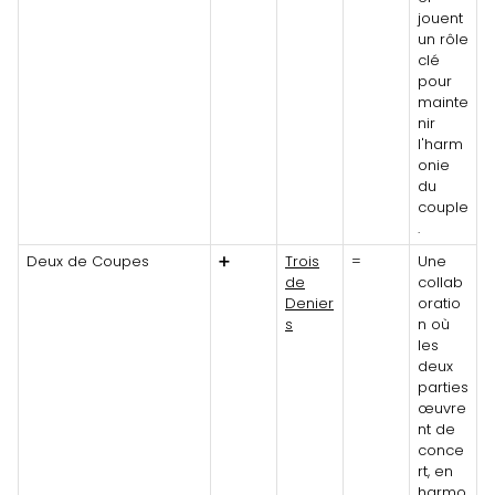
jouent
un rôle
clé
pour
mainte
nir
l'harm
onie
du
couple
.
Deux de Coupes
➕
Trois
=
Une
de
collab
Denier
oratio
s
n où
les
deux
parties
œuvre
nt de
conce
rt, en
harmo