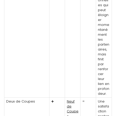
onnell
es qui
peut
éloign
er
mome
ntané
ment
les
parten
aires,
mais
finit
par
renfor
cer
leur
lien en
profon
deur.
Deux de Coupes
➕
Neuf
=
Une
de
satisfa
Coupe
ction