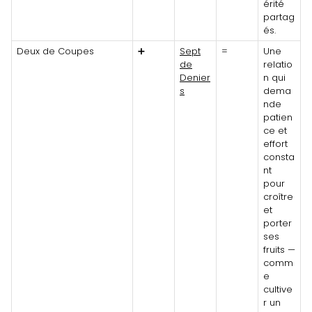
érité
partag
és.
Deux de Coupes
➕
Sept
=
Une
de
relatio
Denier
n qui
s
dema
nde
patien
ce et
effort
consta
nt
pour
croître
et
porter
ses
fruits —
comm
e
cultive
r un