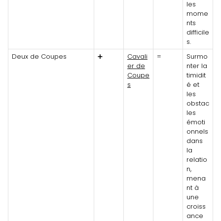
les
mome
nts
difficile
s.
Deux de Coupes
➕
Cavali
=
Surmo
er de
nter la
Coupe
timidit
s
é et
les
obstac
les
émoti
onnels
dans
la
relatio
n,
mena
nt à
une
croiss
ance