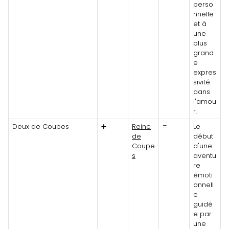
perso
nnelle
et à
une
plus
grand
e
expres
sivité
dans
l'amou
r.
Deux de Coupes
➕
Reine
=
Le
de
début
Coupe
d'une
s
aventu
re
émoti
onnell
e
guidé
e par
une