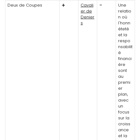
Deux de Coupes
➕
Cavali
=
Une
er de
relatio
Denier
n où
s
l'honn
êteté
et la
respo
nsabilit
é
financi
ère
sont
au
premi
er
plan,
avec
un
focus
sur la
croiss
ance
et la