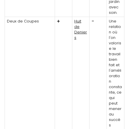
jardin
avec
soin.
Deux de Coupes
➕
Huit
=
Une
de
relatio
Denier
n où
s
l'on
valoris
e le
travail
bien
fait et
l'améli
oratio
n
consta
nte, ce
qui
peut
mener
au
succè
s