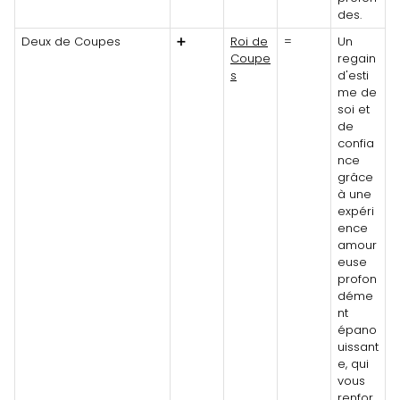
des.
Deux de Coupes
➕
Roi de
=
Un
Coupe
regain
s
d'esti
me de
soi et
de
confia
nce
grâce
à une
expéri
ence
amour
euse
profon
déme
nt
épano
uissant
e, qui
vous
renfor