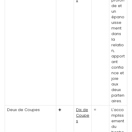
s
profon
de et
un
épano
uisse
ment
dans
la
relatio
n,
apport
ant
confia
nce et
joie
aux
deux
parten
aires.
Deux de Coupes
➕
Dix de
=
L'acco
Coupe
mpliss
s
ement
du