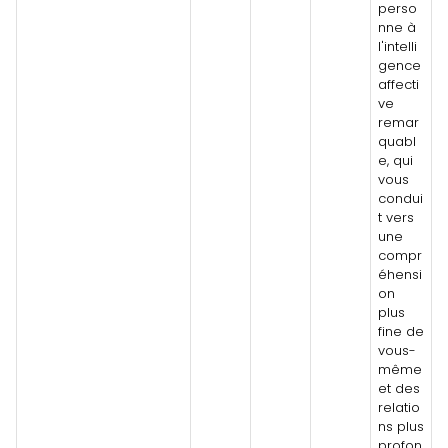
perso
nne à
l'intelli
gence
affecti
ve
remar
quabl
e, qui
vous
condui
t vers
une
compr
éhensi
on
plus
fine de
vous-
même
et des
relatio
ns plus
profon