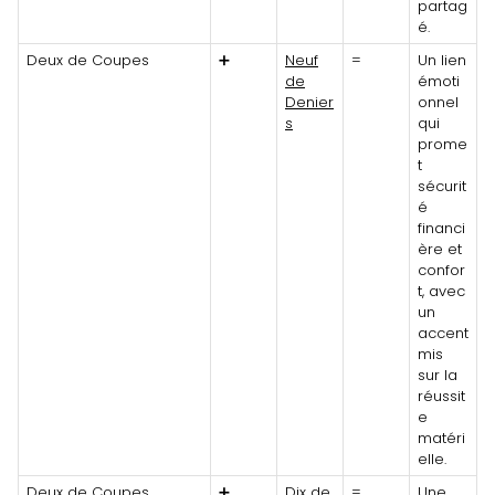
partag
é.
Deux de Coupes
➕
Neuf
=
Un lien
de
émoti
Denier
onnel
s
qui
prome
t
sécurit
é
financi
ère et
confor
t, avec
un
accent
mis
sur la
réussit
e
matéri
elle.
Deux de Coupes
➕
Dix de
=
Une