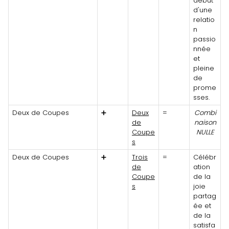
début
d'une
relatio
n
passio
nnée
et
pleine
de
prome
sses.
Deux de Coupes
➕
Deux
=
Combi
de
naison
Coupe
NULLE
s
Deux de Coupes
➕
Trois
=
Célébr
de
ation
Coupe
de la
s
joie
partag
ée et
de la
satisfa