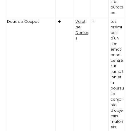
s et
durabl
es.
Deux de Coupes
➕
Valet
=
Les
de
prémi
Denier
ces
s
d'un
lien
émoti
onnel
centré
sur
l'ambit
ion et
la
poursu
ite
conjoi
nte
d'obje
ctifs
matéri
els.