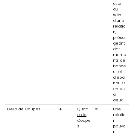
ction
au
sein
d'une
relatio
n,
présa
geant
des
mome
nts de
bonhe
ur et
d'épa
nouiss
ement
à
deux.
Deux de Coupes
➕
Quatr
=
Une
e de
relatio
Coupe
n
s
pouva
nt