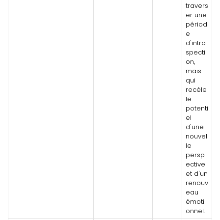
travers
er une
périod
e
d'intro
specti
on,
mais
qui
recèle
le
potenti
el
d'une
nouvel
le
persp
ective
et d'un
renouv
eau
émoti
onnel.