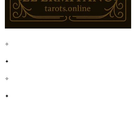
✧
✦
✧
✦