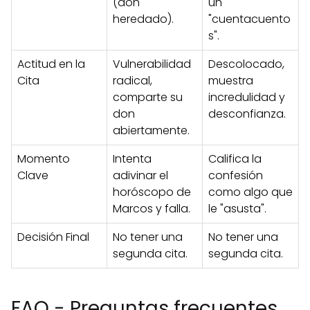
(don
un
heredado).
"cuentacuento
s".
Actitud en la
Vulnerabilidad
Descolocado,
Cita
radical,
muestra
comparte su
incredulidad y
don
desconfianza.
abiertamente.
Momento
Intenta
Califica la
Clave
adivinar el
confesión
horóscopo de
como algo que
Marcos y falla.
le "asusta".
Decisión Final
No tener una
No tener una
segunda cita.
segunda cita.
FAQ - Preguntas frecuentes