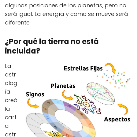
algunas posiciones de los planetas, pero no
será igual. La energía y como se mueve será
diferente.
¿Por qué la tierra no está
incluida?
La
astr
olog
ía
creó
la
cart
a
astr