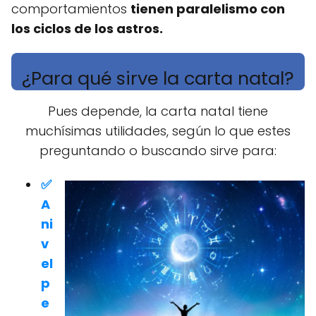
comportamientos
tienen paralelismo con
los ciclos de los astros.
¿Para qué sirve la carta natal?
Pues depende, la carta natal tiene
muchísimas utilidades, según lo que estes
preguntando o buscando sirve para:
✅
A
ni
v
el
p
e