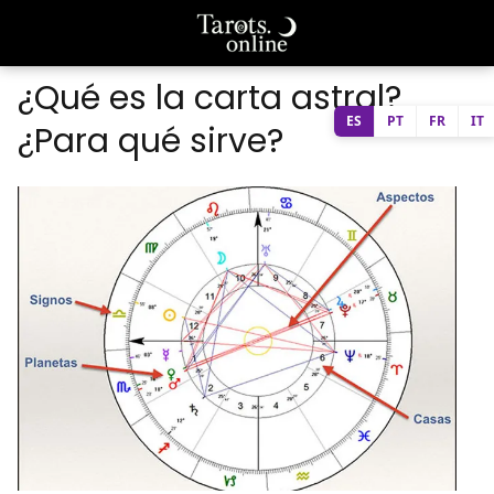
¿Qué es la carta astral?
ES
PT
FR
IT
¿Para qué sirve?