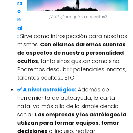
rs
o
¿Y tú? ¿Para qué la necesitas?
n
al
:
Sirve como introspección para nosotros
mismos.
Con ella nos daremos cuentas
de aspectos de nuestra personalidad
ocultos
, tanto sinos gustan como sino.
Podremos descubrir potenciales innatos,
talentos ocultos... ETC
✅ A nivel astrológico:
Además de
herramienta de autoayuda, la carta
natal va más alla de la simple ciencia
social.
Las empresas y los astrólogos la
utilizan para formar equipos, tomar
decisiones
o, incluso, realizar