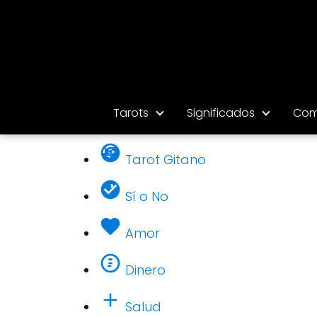
Tarots
Significados
Com
Tarot Gitano
Sí o No
Amor
Dinero
Salud