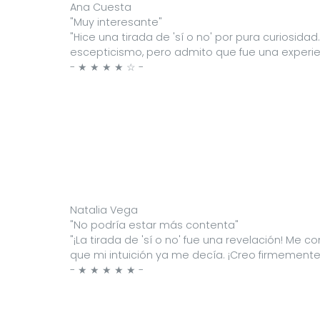
Ana Cuesta
"Muy interesante"
"Hice una tirada de 'sí o no' por pura curiosi
escepticismo, pero admito que fue una experie
- ★ ★ ★ ★ ☆ -
Natalia Vega
"No podría estar más contenta"
"¡La tirada de 'sí o no' fue una revelación! M
que mi intuición ya me decía. ¡Creo firmemente 
- ★ ★ ★ ★ ★ -