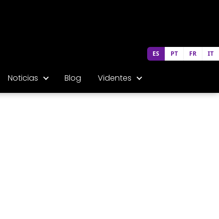
ES
PT
FR
IT
Noticias
Blog
Videntes