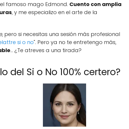
e del famoso mago Edmond.
Cuento con amplia
turas
, y me especializo en el arte de la
e
, pero si necesitas una sesión más profesional
lattre si o no
". Pero ya no te entretengo más,
iable
... ¿Te atreves a una tirada?
lo del Si o No 100% certero?