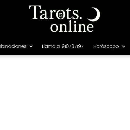
binaciones
Llama al 910787197
Horóscopo