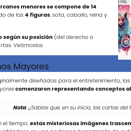
 arcanos menores se compone de 14
do de las
4 figuras
; sota, caballo, reina y
to según su posición
(del derecho o
artas. Veámoslos.
nos Mayores
ginalmente diseñadas para el entretenimiento, l
yores
comenzaron representando conceptos ab
Nota
: ¿Sabías que, en su inicio, las cartas del 
 el tiempo,
estas misteriosas imágenes trascen