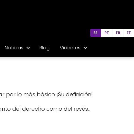
ES
PT
FR
IT
Noticias
Blog
Videntes
 por lo más básico ¡Su definición!
tanto del derecho como del revés...