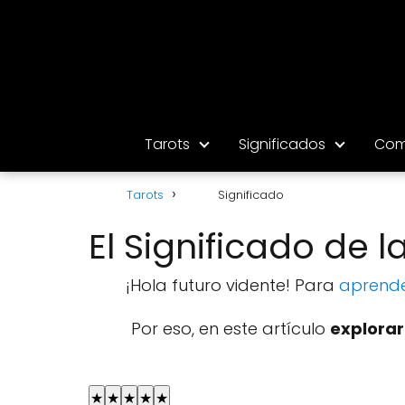
Tarots
Significados
Com
Tarots
Significado
El Significado de l
¡Hola futuro vidente! Para
aprender
Por eso, en este artículo
explorar
★
★
★
★
★