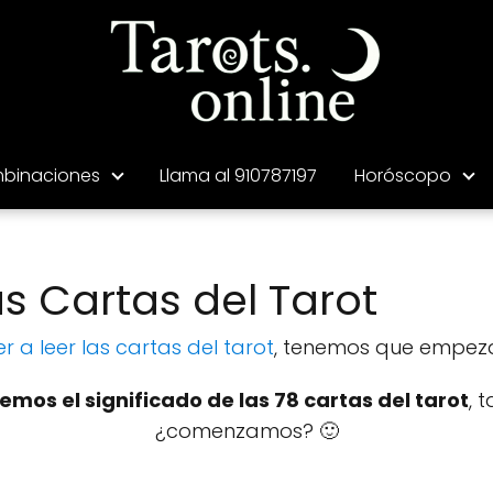
binaciones
Llama al 910787197
Horóscopo
as Cartas del Tarot
 a leer las cartas del tarot
, tenemos que empezar
emos el significado de las 78 cartas del tarot
, 
¿comenzamos? 🙂