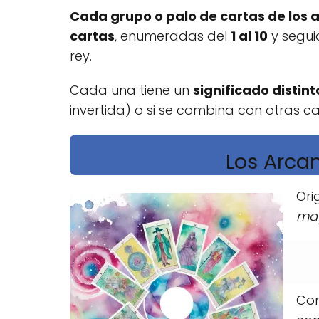
Cada grupo o palo de cartas de los
cartas
, enumeradas del
1 al 10
y segui
rey.
Cada una tiene un
significado distin
invertida) o si se combina con otras c
Los Arca
Ori
ma
Con