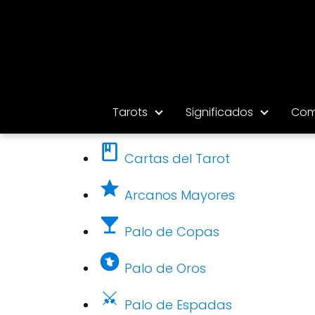
Tarots
Significados
Com
Cartas del Tarot
Arcanos Mayores
Palo de Copas
Palo de Oros
Palo de Espadas