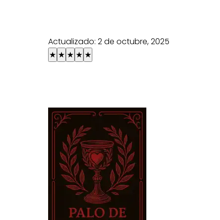
Actualizado:
2 de octubre, 2025
★
★
★
★
★
Explora los cuatro palos de la baraja 