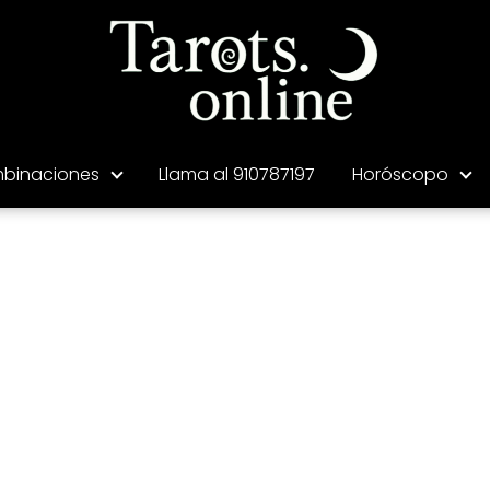
binaciones
Llama al 910787197
Horóscopo