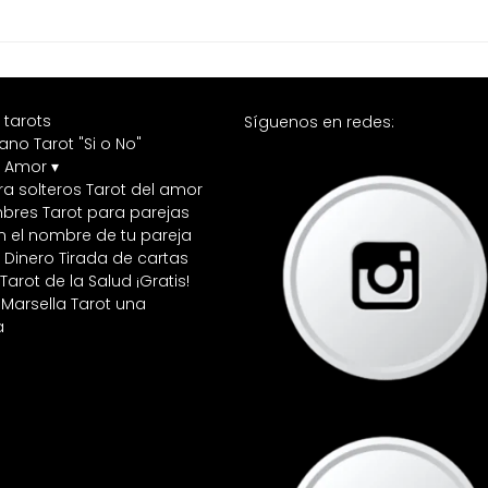
 tarots
Síguenos en redes:
tano
Tarot "Si o No"
l Amor ▾
ra solteros
Tarot del amor
bres
Tarot para parejas
n el nombre de tu pareja
l Dinero
Tirada de cartas
Tarot de la Salud ¡Gratis!
 Marsella
Tarot una
a