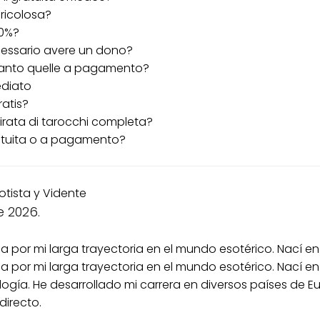
ericolosa?
00%?
necessario avere un dono?
 quanto quelle a pagamento?
ediato
ratis?
rata di tarocchi completa?
gratuita o a pagamento?
otista y Vidente
e 2026.
a por mi larga trayectoria en el mundo esotérico. Nací en
da por mi larga trayectoria en el mundo esotérico. Nací e
trología. He desarrollado mi carrera en diversos países de
 directo.