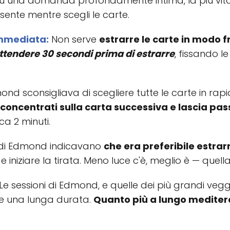
u una domanda profondamente intima, la più vitale 
sente mentre scegli le carte.
immediata:
Non serve
estrarre le carte in modo f
ttendere 30 secondi prima di estrarre
, fissando l
nd sconsigliava di scegliere tutte le carte in rap
 concentrati sulla carta successiva e lascia pas
ca 2 minuti.
 di Edmond indicavano
che era preferibile estra
 iniziare la tirata. Meno luce c'è, meglio è — quell
Le sessioni di Edmond, e quelle dei più grandi veg
 e una lunga durata.
Quanto più a lungo mediterai