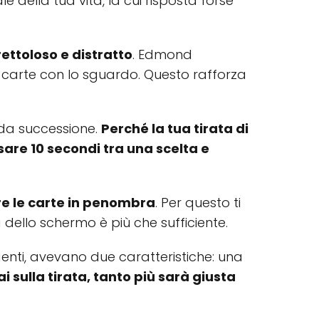
della tua vita, la cui risposta forse
rettoloso e distratto
. Edmond
e carte con lo sguardo. Questo rafforza
ida successione.
Perché la tua tirata di
sare 10 secondi tra una scelta e
rre le carte in penombra
. Per questo ti
a dello schermo è più che sufficiente.
genti, avevano due caratteristiche: una
 sulla tirata, tanto più sarà giusta