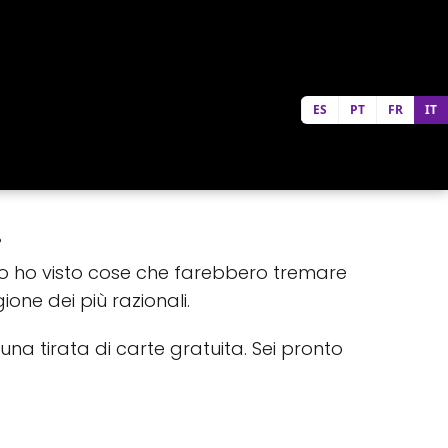
ES
PT
FR
IT
!
o ho visto cose che farebbero tremare
gione dei più razionali.
na tirata di carte gratuita. Sei pronto