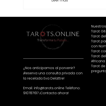
Leer más
Nuestros
Tarot Gi
Tarot de
Tarot pa
con Nom
Tarot co
Tarot de
Africana
Tarot de
¿Nos anticipamos al porvenir?
pregunt
¡Reserva una consulta privada con
la recelada Eva Delattre!
Email: info@tarots.online
Teléfono:
910787197
¡Contacta ahora!