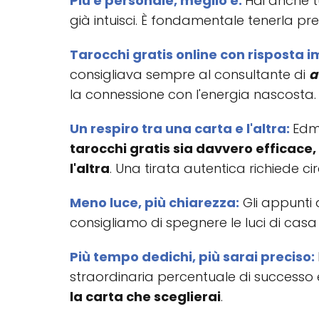
Più è personale, meglio è:
Hai anche t
già intuisci. È fondamentale tenerla pre
Tarocchi gratis online con risposta 
consigliava sempre al consultante di
a
la connessione con l'energia nascosta.
Un respiro tra una carta e l'altra:
Edmo
tarocchi gratis sia davvero efficace,
l'altra
. Una tirata autentica richiede cir
Meno luce, più chiarezza:
Gli appunti
consigliamo di spegnere le luci di casa e
Più tempo dedichi, più sarai preciso:
straordinaria percentuale di successo
la carta che sceglierai
.