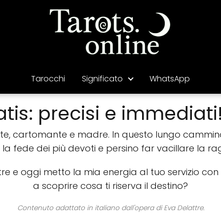
Tarocchi
Significato
WhatsApp
tis: precisi e immediati
nte, cartomante e madre. In questo lungo cammin
e la fede dei più devoti e persino far vacillare la ra
e e oggi metto la mia energia al tuo servizio con u
a scoprire cosa ti riserva il destino?
Contenuto adattato in italiano dall'opera di Eva Delattre.