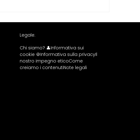
Legale:
Chi siamo? 👤
Informativa sui
cookie 🍪
Informativa sulla privacy
Il
nostro impegno etico
Come
creiamo i contenuti
Note legali