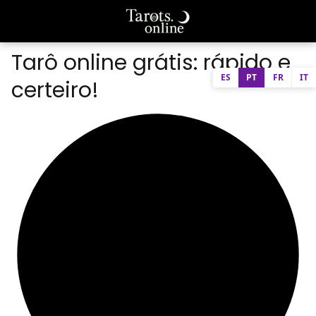
Tarô online grátis: rápido e
ES
PT
FR
IT
certeiro!