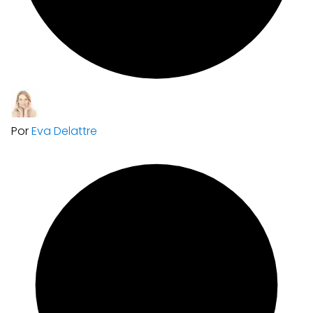
Por
Eva Delattre