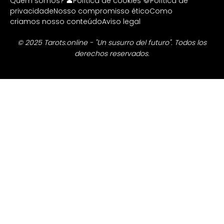
Quem somos? 👤
Política de cookies 🍪
Política de
privacidade
Nosso compromisso ético
Como
criamos nosso conteúdo
Aviso legal
© 2025 Tarots.online - "Un susurro del futuro". Todos los
derechos reservados.