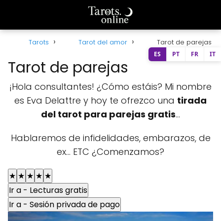
Tarots
Tarot del amor
Tarot de parejas
ES
PT
FR
IT
Tarot de parejas
¡Hola consultantes! ¿Cómo estáis? Mi nombre
es Eva Delattre y hoy te ofrezco una
tirada
del tarot para parejas gratis
...
Hablaremos de infidelidades, embarazos, de
ex... ETC ¿Comenzamos?
★
★
★
★
★
Ir a - Lecturas gratis
Ir a - Sesión privada de pago