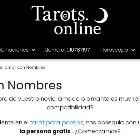
binaciones
Llama al 910787197
Horóscopo
del amor con Nombres
on Nombres
re de vuestro novio, amado o amante es muy rele
compatibilidad?
dente en el
tarot para parejas
, nos obsequia con
la persona gratis
... ¿Comenzamos?