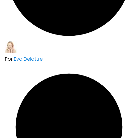
Por
Eva Delattre