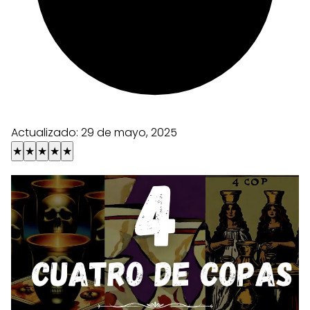
Actualizado:
29 de mayo, 2025
★
★
★
★
★