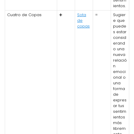
sentim
ientos.
Cuatro de Copas
➕
Sota
=
Sugier
de
e que
copas
puede
s estar
consid
erand
o una
nueva
relació
n
emoci
onal o
una
forma
de
expres
ar tus
sentim
ientos
más
librem