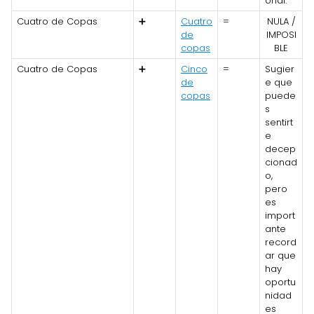
onal.
Cuatro de Copas
➕
Cuatro
=
NULA /
de
IMPOSI
copas
BLE
Cuatro de Copas
➕
Cinco
=
Sugier
de
e que
copas
puede
s
sentirt
e
decep
cionad
o,
pero
es
import
ante
record
ar que
hay
oportu
nidad
es