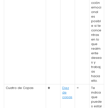
cción
emoci
onal
es
posibl
e si te
conce
ntras
en lo
que
realm
ente
desea
s y
trabaj
as
hacia
ello.
Cuatro de Copas
➕
Diez
=
Te
de
indica
copas
que
puede
s estar