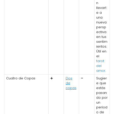
n
llevart
e a
una
nueva
persp
ectiva
en tus
sentim
ientos.
Útil en
el
tarot
del
amor
.
Cuatro de Copas
➕
Dos
=
Sugier
de
e que
copas
estás
pasan
do por
un
períod
o de