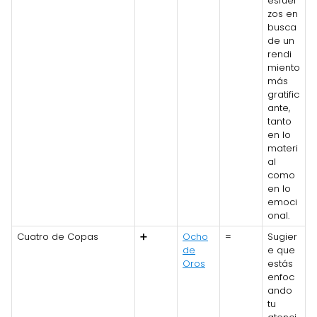
esfuer
zos en
busca
de un
rendi
miento
más
gratific
ante,
tanto
en lo
materi
al
como
en lo
emoci
onal.
Cuatro de Copas
➕
Ocho
=
Sugier
de
e que
Oros
estás
enfoc
ando
tu