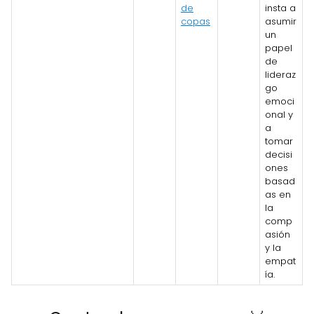
de
insta a
copas
asumir
un
papel
de
lideraz
go
emoci
onal y
a
tomar
decisi
ones
basad
as en
la
comp
asión
y la
empat
ía.