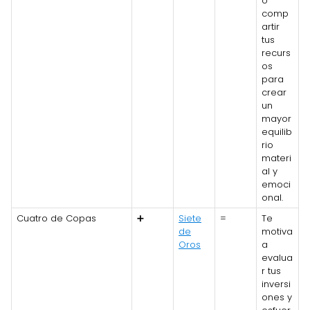
o
comp
artir
tus
recurs
os
para
crear
un
mayor
equilib
rio
materi
al y
emoci
onal.
Cuatro de Copas
➕
Siete
=
Te
de
motiva
Oros
a
evalua
r tus
inversi
ones y