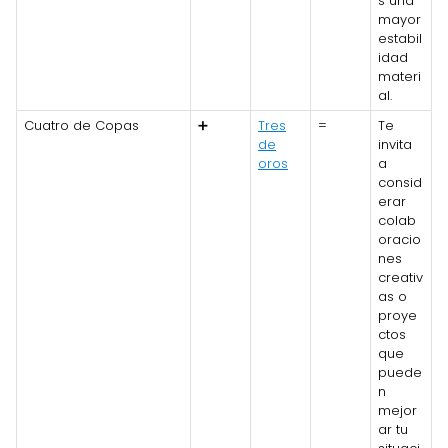
s una
mayor
estabil
idad
materi
al.
Cuatro de Copas
➕
Tres
=
Te
de
invita
oros
a
consid
erar
colab
oracio
nes
creativ
as o
proye
ctos
que
puede
n
mejor
ar tu