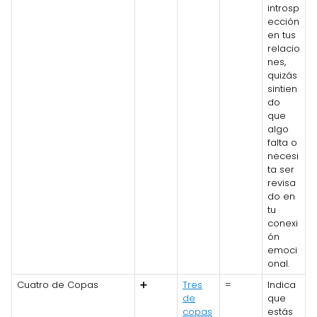
introsp
ección
en tus
relacio
nes,
quizás
sintien
do
que
algo
falta o
necesi
ta ser
revisa
do en
tu
conexi
ón
emoci
onal.
Cuatro de Copas
➕
Tres
=
Indica
de
que
copas
estás