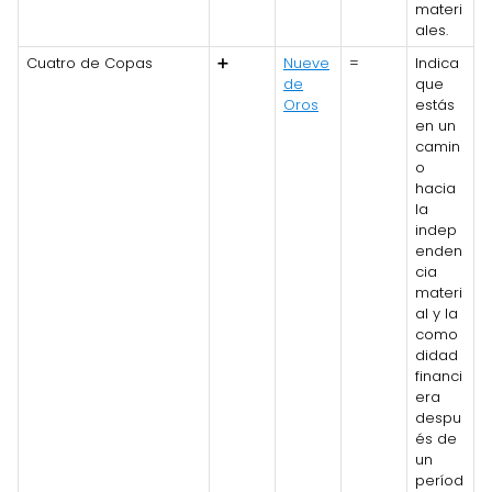
materi
ales.
Cuatro de Copas
➕
Nueve
=
Indica
de
que
Oros
estás
en un
camin
o
hacia
la
indep
enden
cia
materi
al y la
como
didad
financi
era
despu
és de
un
períod