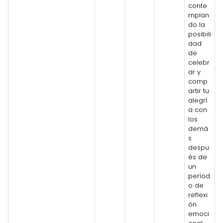
conte
mplan
do la
posibili
dad
de
celebr
ar y
comp
artir tu
alegrí
a con
los
demá
s
despu
és de
un
períod
o de
reflexi
ón
emoci