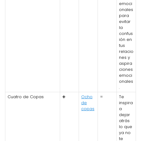
emoci
onales
para
evitar
la
confus
ión en
tus
relacio
nes y
aspira
ciones
emoci
onales
.
Cuatro de Copas
➕
Ocho
=
Te
de
inspira
copas
a
dejar
atrás
lo que
ya no
te