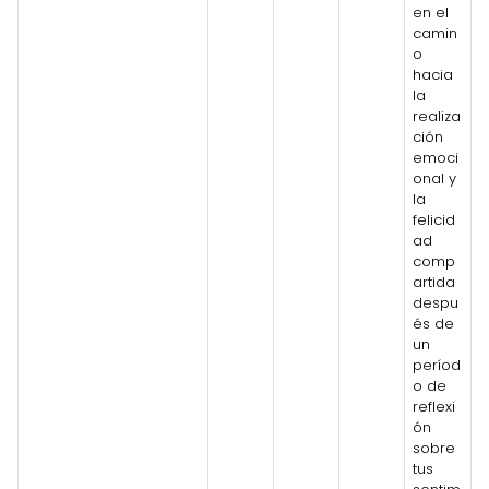
en el
camin
o
hacia
la
realiza
ción
emoci
onal y
la
felicid
ad
comp
artida
despu
és de
un
períod
o de
reflexi
ón
sobre
tus