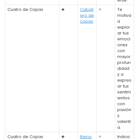
ente.
Cuatro de Copas
➕
Caball
=
Te
ero de
motiva
copas
a
explor
ar tus
emoci
ones
con
mayor
profun
didad
y a
expres
ar tus
sentim
ientos
con
pasión
y
valentí
a.
Cuatro de Copas
➕
Reina
=
Indica