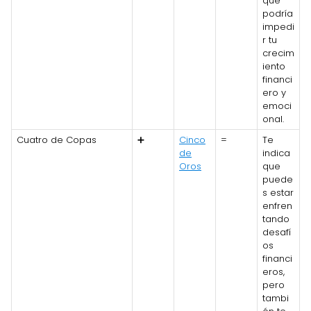
que
podría
impedi
r tu
crecim
iento
financi
ero y
emoci
onal.
Cuatro de Copas
➕
Cinco
=
Te
de
indica
Oros
que
puede
s estar
enfren
tando
desafí
os
financi
eros,
pero
tambi