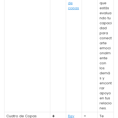
de
que
copas
estás
evalua
ndo tu
capaci
dad
para
conect
arte
emoci
onalm
ente
con
los
demá
s y
encont
rar
apoyo
en tus
relacio
nes.
Cuatro de Copas
➕
Rey
=
Te