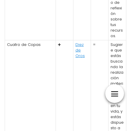
o de
reflexi
ón
sobre
tus
recurs
os.
Cuatro de Copas
➕
Diez
=
Sugier
de
e que
Oros
estás
busca
ndo la
realiza
ción
materi
al y
emoci
onal
en tu
vida, y
estás
dispue
sto a