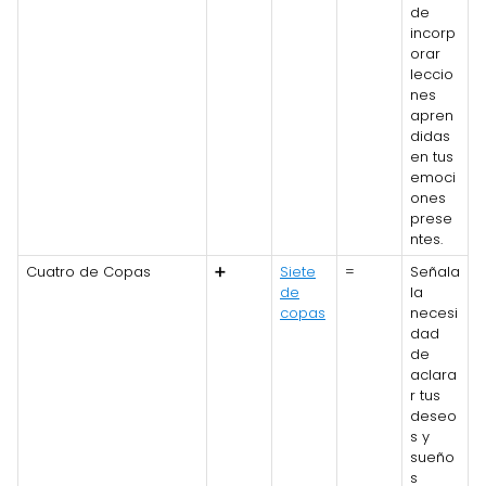
de
incorp
orar
leccio
nes
apren
didas
en tus
emoci
ones
prese
ntes.
Cuatro de Copas
➕
Siete
=
Señala
de
la
copas
necesi
dad
de
aclara
r tus
deseo
s y
sueño
s