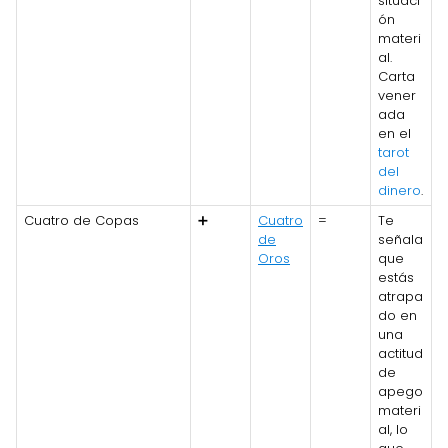
situaci
ón
materi
al.
Carta
vener
ada
en el
tarot
del
dinero
.
Cuatro de Copas
➕
Cuatro
=
Te
de
señala
Oros
que
estás
atrapa
do en
una
actitud
de
apego
materi
al, lo