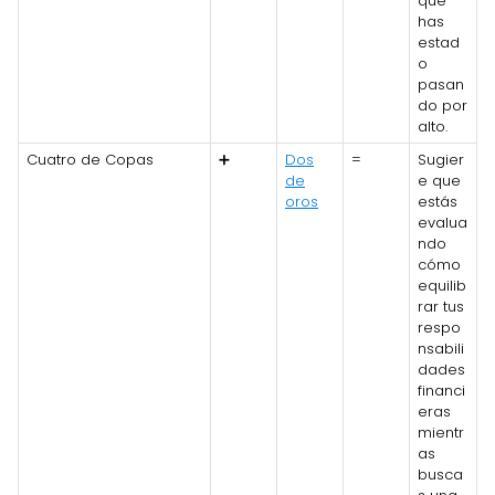
que
has
estad
o
pasan
do por
alto.
Cuatro de Copas
➕
Dos
=
Sugier
de
e que
oros
estás
evalua
ndo
cómo
equilib
rar tus
respo
nsabili
dades
financi
eras
mientr
as
busca