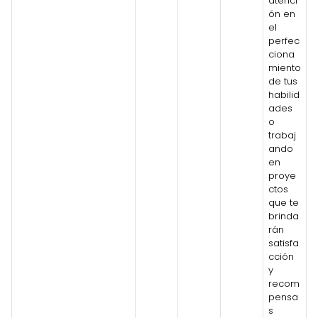
atenci
ón en
el
perfec
ciona
miento
de tus
habilid
ades
o
trabaj
ando
en
proye
ctos
que te
brinda
rán
satisfa
cción
y
recom
pensa
s