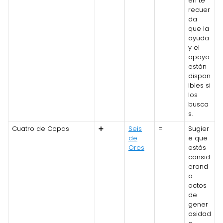
én te
recuer
da
que la
ayuda
y el
apoyo
están
dispon
ibles si
los
busca
s.
Cuatro de Copas
➕
Seis
=
Sugier
de
e que
Oros
estás
consid
erand
o
actos
de
gener
osidad