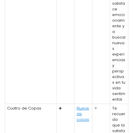
satisfa
ce
emoci
onalm
ente y
a
buscar
nueva
s
experi
encias
y
persp
ectiva
s en tu
vida
sentim
ental.
Cuatro de Copas
➕
Nueve
=
Te
de
recuer
copas
da
que la
satisfa