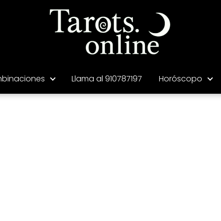
binaciones
Llama al 910787197
Horóscopo