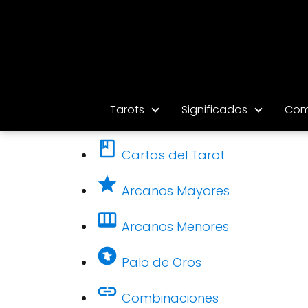
Tarots
Significados
Com
Cartas del Tarot
Arcanos Mayores
Arcanos Menores
Palo de Oros
Combinaciones