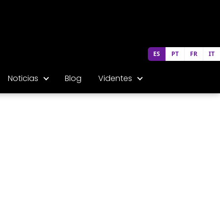
ES
PT
FR
IT
Noticias
Blog
Videntes