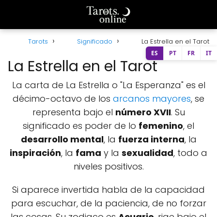
Tarots
Significado
La Estrella en el Tarot
ES
PT
FR
IT
La Estrella en el Tarot
La carta de La Estrella o "La Esperanza" es el
décimo-octavo de los
arcanos mayores
, se
representa bajo el
número XVII
. Su
significado es poder de lo
femenino
, el
desarrollo mental
, la
fuerza interna
, la
inspiración
, la
fama
y la
sexualidad
, todo a
niveles positivos.
Si aparece invertida habla de la capacidad
para escuchar, de la paciencia, de no forzar
las cosas. Su zodiaco es
Acuario
, rige bajo el