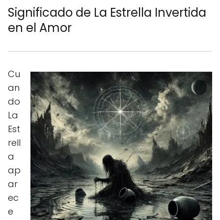
Significado de La Estrella Invertida
en el Amor
Cu
an
do
La
Est
rell
a
ap
ar
ec
e