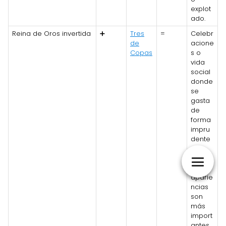
explot
ado.
Reina de Oros invertida
➕
Tres
=
Celebr
de
acione
Copas
s o
vida
social
donde
se
gasta
de
forma
impru
dente
o
donde
las
aparie
ncias
son
más
import
antes