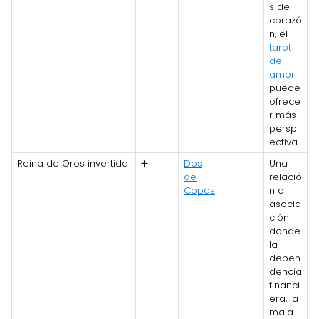
s del
corazó
n, el
tarot
del
amor
puede
ofrece
r más
persp
ectiva.
Reina de Oros invertida
➕
Dos
=
Una
de
relació
Copas
n o
asocia
ción
donde
la
depen
dencia
financi
era, la
mala