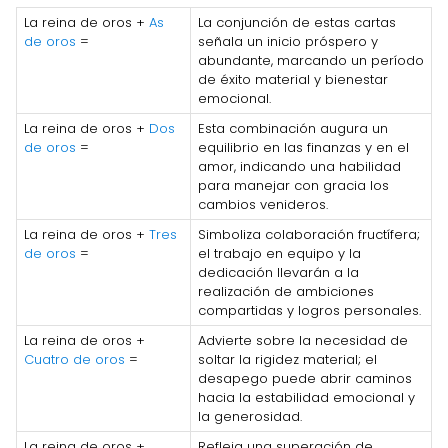
La reina de oros +
As
La conjunción de estas cartas
de oros
=
señala un inicio próspero y
abundante, marcando un período
de éxito material y bienestar
emocional.
La reina de oros +
Dos
Esta combinación augura un
de oros
=
equilibrio en las finanzas y en el
amor, indicando una habilidad
para manejar con gracia los
cambios venideros.
La reina de oros +
Tres
Simboliza colaboración fructífera;
de oros
=
el trabajo en equipo y la
dedicación llevarán a la
realización de ambiciones
compartidas y logros personales.
La reina de oros +
Advierte sobre la necesidad de
Cuatro de oros
=
soltar la rigidez material; el
desapego puede abrir caminos
hacia la estabilidad emocional y
la generosidad.
La reina de oros +
Refleja una superación de