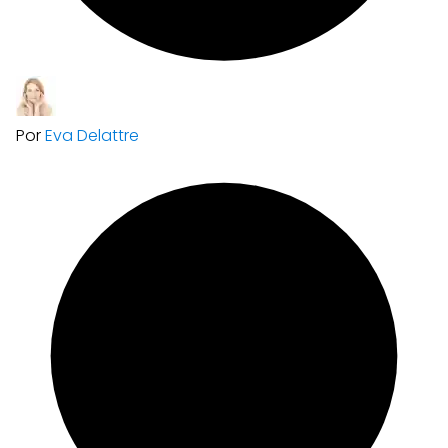
Por
Eva Delattre