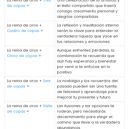
La reina de oros +
Tres
Una celebración de la amistad y
de copas
=
el éxito compartido que traerá
consigo crecimiento personal y
alegrías compartidas.
La reina de oros +
La reflexión y meditación interna
Cuatro de copas
=
serán la clave para entender la
verdadera riqueza que yace en
tus relaciones y emociones.
La reina de oros +
Aunque enfrentes pérdidas, la
Cinco de copas
=
combinación te recuerda que
aún hay esperanza y bienestar
por venir si te enfocas en lo
positivo.
La reina de oros +
Seis
La nostalgia y los recuerdos del
de copas
=
pasado pueden ser una fuente
de felicidad y aprendizaje para
mejorar tu presente y futuro.
La reina de oros +
Siete
Las ilusiones y las opciones te
de copas
=
rodean, pero necesitarás
discernimiento para elegir el
camino que lleve a la verdadera
abundancia.