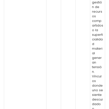
gestió
n de
recurs
os
comp
artidos
o la
superfi
cialida
d
materi
al
gener
an
tensió
n.
Víncul
os
donde
uno se
siente
descui
dado
o