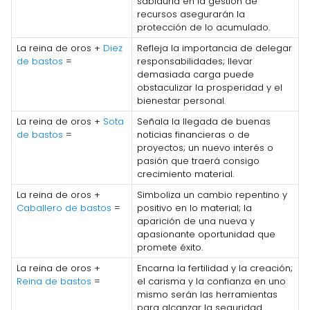
sabiduría en la gestión de
recursos asegurarán la
protección de lo acumulado.
La reina de oros +
Diez
Refleja la importancia de delegar
de bastos
=
responsabilidades; llevar
demasiada carga puede
obstaculizar la prosperidad y el
bienestar personal.
La reina de oros +
Sota
Señala la llegada de buenas
de bastos
=
noticias financieras o de
proyectos; un nuevo interés o
pasión que traerá consigo
crecimiento material.
La reina de oros +
Simboliza un cambio repentino y
Caballero de bastos
=
positivo en lo material; la
aparición de una nueva y
apasionante oportunidad que
promete éxito.
La reina de oros +
Encarna la fertilidad y la creación;
Reina de bastos
=
el carisma y la confianza en uno
mismo serán las herramientas
para alcanzar la seguridad