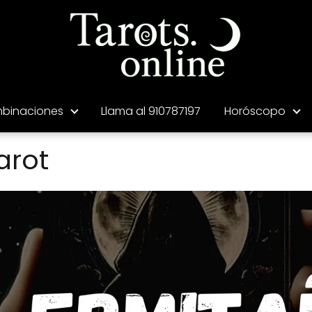
binaciones
Llama al 910787197
Horóscopo
arot