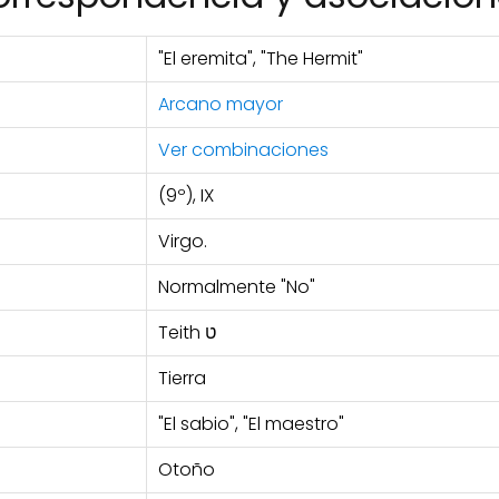
"El eremita", "The Hermit"
Arcano mayor
Ver combinaciones
(9º), IX
Virgo.
Normalmente "No"
Teith ט
Tierra
"El sabio", "El maestro"
Otoño