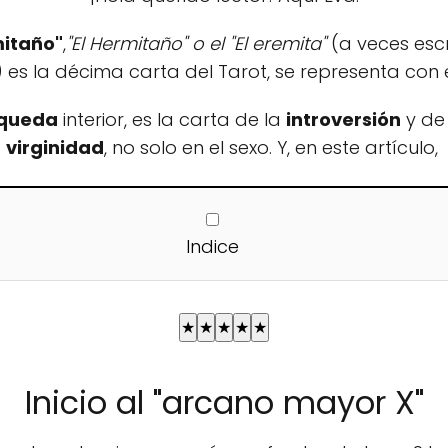
mitaño"
,
"El Hermitaño" o el "El eremita"
(a veces escr
 es la décima carta del Tarot, se representa con 
queda
interior, es la carta de la
introversión
y de
virginidad
, no solo en el sexo. Y, en este artículo,
Indice
★
★
★
★
★
Inicio al "arcano mayor X"