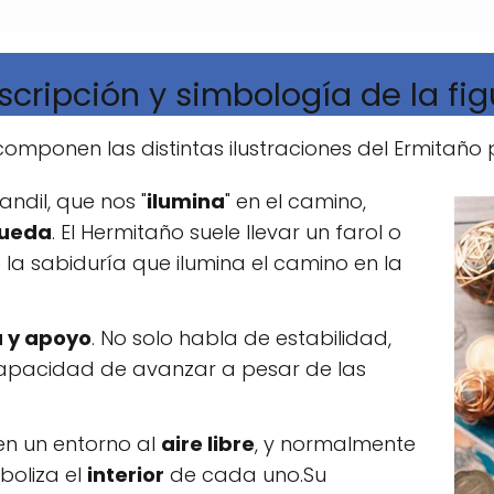
scripción y simbología de la fig
mponen las distintas ilustraciones del Ermitaño 
ndil, que nos "
ilumina
" en el camino,
ueda
. El Hermitaño suele llevar un farol o
 la sabiduría que ilumina el camino en la
 y apoyo
. No solo habla de estabilidad,
apacidad de avanzar a pesar de las
en un entorno al
aire libre
, y normalmente
mboliza el
interior
de cada uno.Su