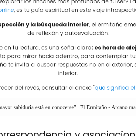
explorar los rincones más profundos de tu ser? La
online
, es tu guía espiritual en este viaje introspecti
spección y la búsqueda interior
, el ermitaño e
de reflexión y autoevaluación.
en tu lectura, es una señal clara
: es hora de ale
nto para mirar hacia adentro, para contemplar t
o te invita a buscar respuestas no en el exterior, 
interior.
cer del revés, consultar el anexo "
que significa e
mayor sabiduría está en conocerse" |
El Ermitaño - Arcano m
orrespondencia y asociacion