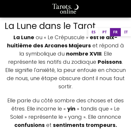
La Lune dans le Tarot
ES
PT
FR
IT
La Lune
ou « Le Crépuscule »
est le dix-
huitième des Arcanes Majeurs
et répond à
la symbolique du
nombre XVIII
. Elle
représente les natifs du zodiaque
Poissons
.
Elle signifie l'anxiété, la peur enfouie en chacun
de nous, une étape obscure dont il nous faut
sortir.
Elle parle du côté sombre des choses et des
êtres. Elle incarne le «
yin
» tandis que « Le
Soleil » représente le « yang ». Elle annonce
confusions
et
sentiments trompeurs.