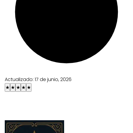
Actualizado:
17 de junio, 2026
★
★
★
★
★
Choisissez une carte et explorez toutes ses
combinaisons !