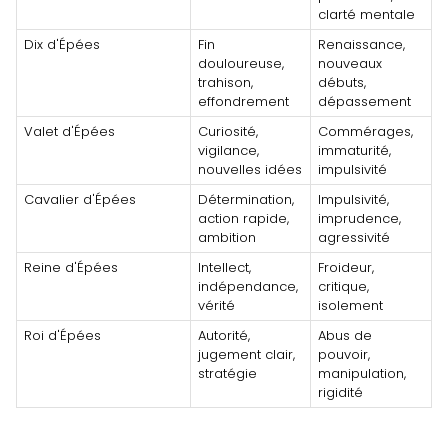
clarté mentale
Dix d'Épées
Fin
Renaissance,
douloureuse,
nouveaux
trahison,
débuts,
effondrement
dépassement
Valet d'Épées
Curiosité,
Commérages,
vigilance,
immaturité,
nouvelles idées
impulsivité
Cavalier d'Épées
Détermination,
Impulsivité,
action rapide,
imprudence,
ambition
agressivité
Reine d'Épées
Intellect,
Froideur,
indépendance,
critique,
vérité
isolement
Roi d'Épées
Autorité,
Abus de
jugement clair,
pouvoir,
stratégie
manipulation,
rigidité