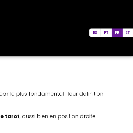
ES
PT
FR
IT
ar le plus fondamental : leur définition
de tarot
, aussi bien en position droite