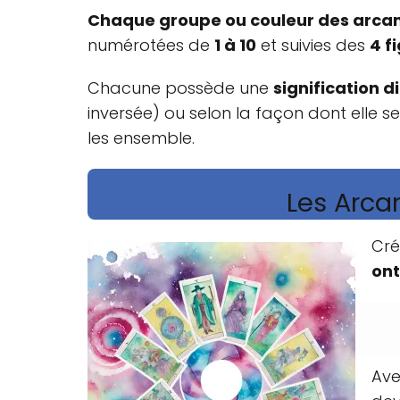
Chaque groupe ou couleur des arcan
numérotées de
1 à 10
et suivies des
4 f
Chacune possède une
signification d
inversée) ou selon la façon dont elle 
les ensemble.
Les Arca
Cré
ont
Ave