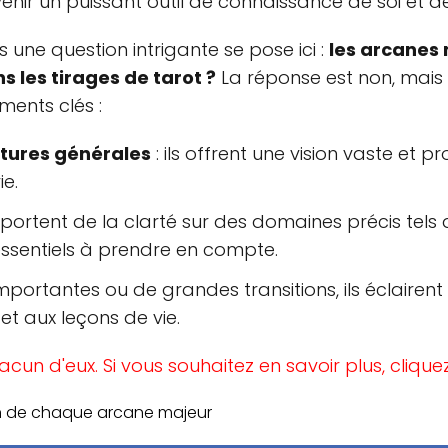
enir un puissant outil de connaissance de soi et de
s une question intrigante se pose ici :
les arcanes 
s les tirages de tarot ?
La réponse est non, mais l
ents clés :
tures générales
: ils offrent une vision vaste et p
e.
apportent de la clarté sur des domaines précis tels 
essentiels à prendre en compte.
importantes ou de grandes transitions, ils éclairent
 et aux leçons de vie.
cun d'eux. Si vous souhaitez en savoir plus, cliquez
ion de chaque arcane majeur