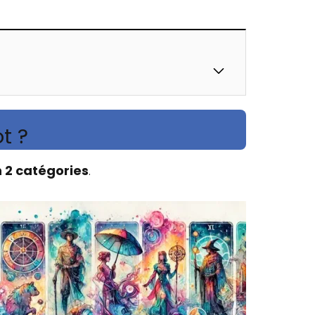
t ?
n 2 catégories
.