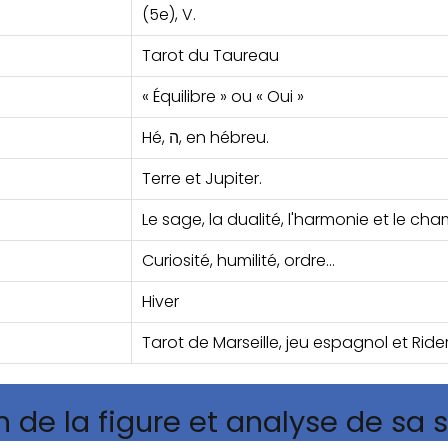
(5e), V.
Tarot du Taureau
« Équilibre » ou « Oui »
Hé, ה, en hébreu.
Terre et Jupiter.
Le sage, la dualité, l'harmonie et le ch
Curiosité, humilité, ordre...
Hiver
Tarot de Marseille, jeu espagnol et Ride
n de la figure et analyse de sa