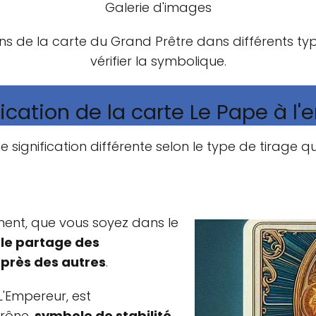
Galerie d'images
ns de la carte du Grand Prêtre dans différents typ
vérifier la symbolique.
fication de la carte Le Pape à l'e
e signification différente selon le type de tirage q
ement, que vous soyez dans le
 le partage des
près des autres
.
L'Empereur, est
trône,
symbole de stabilité,