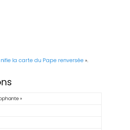
nifie la carte du Pape renversée
».
ons
érophante »