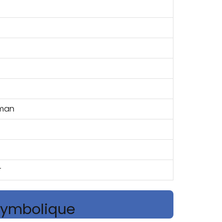
aman
r
 symbolique