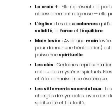
La croix
✝️ : Elle représente la port
nécessairement religieuse — elle p
L'église :
Les deux
colonnes
qui l'
solidité
, la
force
et l'
équilibre
.
Main levée :
Avoir une
main
levée 
pour donner une bénédiction) est
puissance
spirituelle
.
Les clés
: Certaines représentation
ciel ou des mystères spirituels. El
et à la connaissance ésotérique.
Les vêtements sacerdotaux
: Le
chargés de symboles, avec des dét
spiritualité et l'autorité.