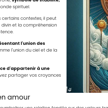
nde spirituel.
 certains contextes, il peut
e divin et la compréhension
stence.
sentant l'union des
me l'union du ciel et de la
ce d'appartenir à une
uvez partager vos croyances
 en amour
ymboliser une relation fondée sur des valeurs tradit