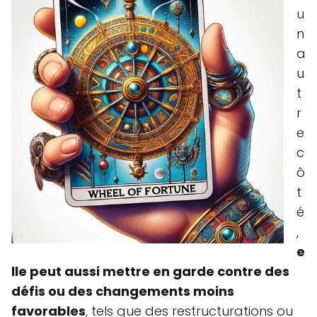
u
n
a
u
t
r
e
c
ô
t
é
,
e
lle peut aussi mettre en garde contre des
défis ou des changements moins
favorables
, tels que des restructurations ou