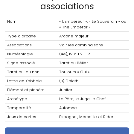
associations
Nom
« L'Empereur », « Le Souverain » ou
« The Emperor »
Type d'arcane
Arcane majeur
Associations
Voir les combinaisons
Numérologie
(4e), IV ou 2 + 2
Signe associé
Tarot du Bélier
Tarot oui ou non
Toujours « Oui »
Lettre en Kabbale
(ד) Daleth
Élément et planète
Jupiter
Archétype
Le Père, le Juge, le Chef
Temporalité
Automne
Jeux de cartes
Espagnol, Marseille et Rider