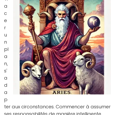
a
c
e
r
u
n
pl
a
n,
s'
a
d
a
p
ter aux circonstances. Commencer à assumer
ses responsabilités de manière intelligente,