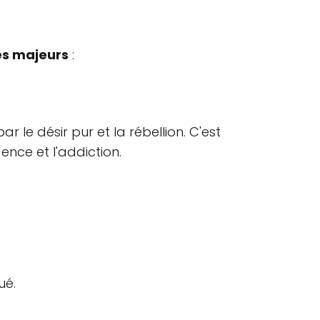
s
es majeurs
:
ar le désir pur et la rébellion. C'est
ence et l'addiction.
ué.