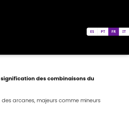
ES
PT
FR
IT
 signification des combinaisons du
cun des arcanes, majeurs comme mineurs