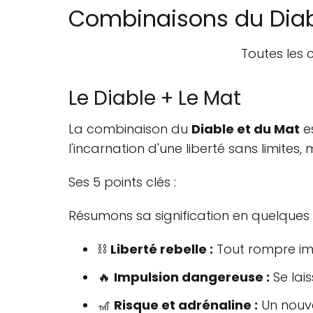
Combinaisons du Diab
Toutes les
Le Diable + Le Mat
La combinaison du
Diable et du Mat
es
l'incarnation d'une liberté sans limites
Ses 5 points clés :
Résumons sa signification en quelques p
⛓️
Liberté rebelle :
Tout rompre imp
🔥
Impulsion dangereuse :
Se lai
🎢
Risque et adrénaline :
Un nouve