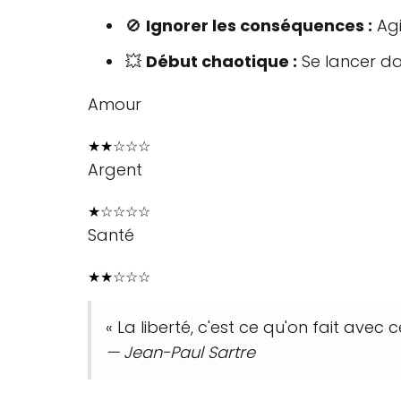
🚫
Ignorer les conséquences :
Agi
💥
Début chaotique :
Se lancer da
Amour
★
★
☆
☆
☆
Argent
★
☆
☆
☆
☆
Santé
★
★
☆
☆
☆
« La liberté, c'est ce qu'on fait avec 
— Jean-Paul Sartre