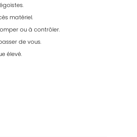
égoïstes.
cès matériel.
romper ou à contrôler.
 passer de vous.
ue élevé.