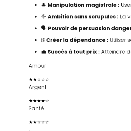
🎩
Manipulation magistrale :
User
🎯
Ambition sans scrupules :
La v
🗣️
Pouvoir de persuasion danger
⛓️
Créer la dépendance :
Utiliser
💼
Succès à tout prix :
Atteindre d
Amour
★
★
☆
☆
☆
Argent
★
★
★
★
☆
Santé
★
★
☆
☆
☆