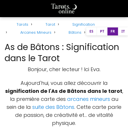
Tarots
Tarot
Signification
ES
PT
FR
IT
Arcanes Mineurs
Bâtons
As de Bâtons
As de Bâtons : Signification
dans le Tarot
Bonjour, cher lecteur ! Ici Eva.
Aujourd'hui, vous allez découvrir la
signification de l'As de Bâtons dans le tarot
,
la première carte des
arcanes mineurs
au
sein de la
suite des Bâtons
. Cette carte parle
de passion, de créativité et… de vitalité
physique.