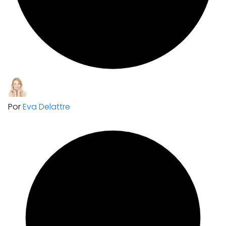
Por
Eva Delattre