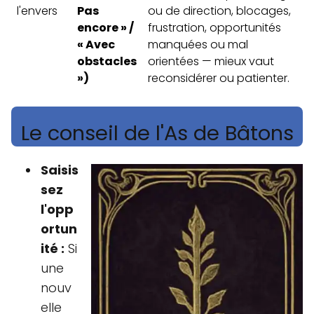
l'envers
Pas
ou de direction, blocages,
encore » /
frustration, opportunités
« Avec
manquées ou mal
obstacles
orientées — mieux vaut
»)
reconsidérer ou patienter.
Le conseil de l'As de Bâtons
Saisis
sez
l'opp
ortun
ité :
Si
une
nouv
elle