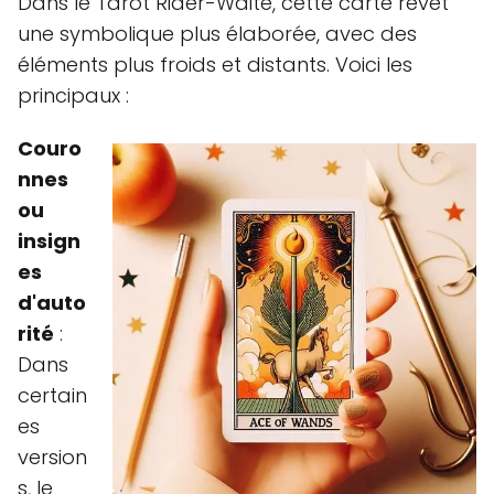
Dans le Tarot Rider-Waite, cette carte revêt
une symbolique plus élaborée, avec des
éléments plus froids et distants. Voici les
principaux :
Couro
nnes
ou
insign
es
d'auto
rité
:
Dans
certain
es
version
s, le