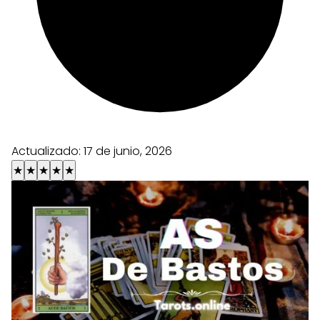
Actualizado:
17 de junio, 2026
★
★
★
★
★