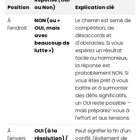
Position
ou Non)
Explication clé
À
NON (ou «
Le chemin est semé de
l'endroit
OUI, mais
compétition, de
avec
désaccords et
beaucoup de
d'obstacles. Si vous
lutte »)
espérez un résultat
facile ou harmonieux,
la réponse est
probablement NON. Si
vous êtes prêt à vous
battre et à surmonter
des défis significatifs,
un OUI reste possible —
mais préparez-vous à
l'effort et aux tensions.
À
OUI (à la
Peut signifier la fin d'un
l'envers
résolution) /
conflit, l'évitement de