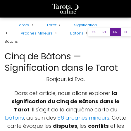
Tarots
Tarot
Signification
ES
PT
FR
IT
Arcanes Mineurs
Bâtons
Cinq de
Bâtons
Cinq de Bâtons —
Signification dans le Tarot
Bonjour, ici Eva.
Dans cet article, nous allons explorer
la
signification du Cinq de Bâtons dans le
Tarot
. Il s'agit de la cinquième carte du
bâtons
, au sein des
56 arcanes mineurs
. Cette
carte évoque les
disputes
, les
conflits
et les