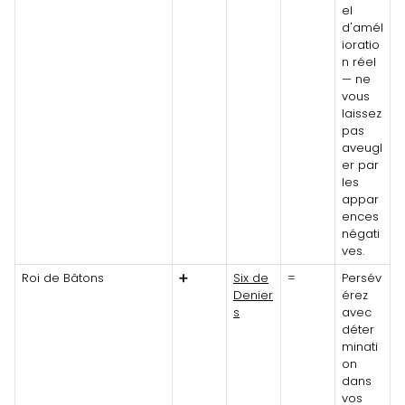
el
d'amél
ioratio
n réel
— ne
vous
laissez
pas
aveugl
er par
les
appar
ences
négati
ves.
Roi de Bâtons
➕
Six de
=
Persév
Denier
érez
s
avec
déter
minati
on
dans
vos