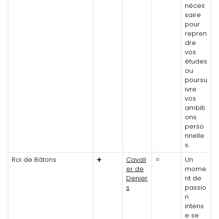
néces
saire
pour
repren
dre
vos
études
ou
poursu
ivre
vos
ambiti
ons
perso
nnelle
s.
Roi de Bâtons
➕
Cavali
=
Un
er de
mome
Denier
nt de
s
passio
n
intens
e se