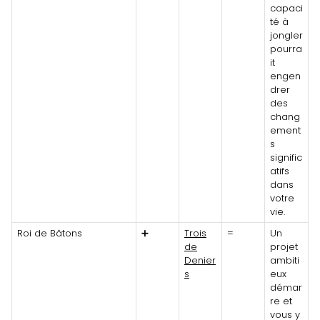
capaci
té à
jongler
pourra
it
engen
drer
des
chang
ement
s
signific
atifs
dans
votre
vie.
Roi de Bâtons
➕
Trois
=
Un
de
projet
Denier
ambiti
s
eux
démar
re et
vous y