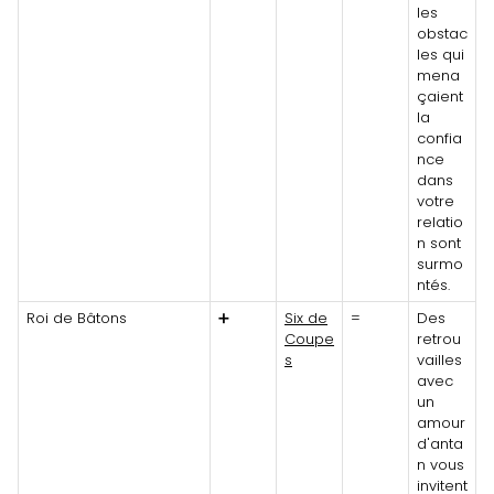
les
obstac
les qui
mena
çaient
la
confia
nce
dans
votre
relatio
n sont
surmo
ntés.
Roi de Bâtons
➕
Six de
=
Des
Coupe
retrou
s
vailles
avec
un
amour
d'anta
n vous
invitent