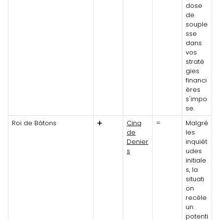
dose
de
souple
sse
dans
vos
straté
gies
financi
ères
s'impo
se.
Roi de Bâtons
➕
Cinq
=
Malgré
de
les
Denier
inquiét
s
udes
initiale
s, la
situati
on
recèle
un
potenti