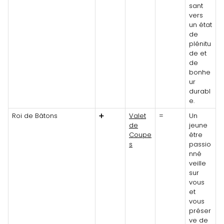
sant
vers
un état
de
plénitu
de et
de
bonhe
ur
durabl
e.
Roi de Bâtons
➕
Valet
=
Un
de
jeune
Coupe
être
s
passio
nné
veille
sur
vous
et
vous
préser
ve de