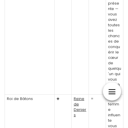
prése
nte —
vous
avez
toutes
les
chanc
es de
conqu
érir le
cœur
de
quelqu
'un qui
vous
tient à
cœur.
Roi de Bâtons
➕
Reine
=
Une
de
femm
Denier
e
s
influen
te
vous