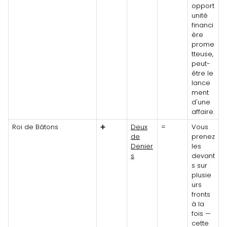
opport
unité
financi
ère
prome
tteuse,
peut-
être le
lance
ment
d'une
affaire.
Roi de Bâtons
➕
Deux
=
Vous
de
prenez
Denier
les
s
devant
s sur
plusie
urs
fronts
à la
fois —
cette