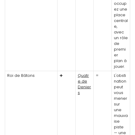
occup
ez une
place
central
e,
avec
un rôle
de
premi
er
plan à
jouer.
Roi de Bâtons
➕
Quatr
=
L'obsti
e de
nation
Denier
peut
s
vous
mener
sur
une
mauva
ise
piste
— une