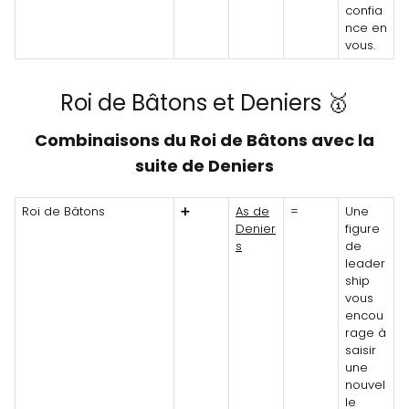
confia
nce en
vous.
Roi de Bâtons et Deniers 🥇
Combinaisons du Roi de Bâtons avec la
suite de Deniers
Roi de Bâtons
➕
As de
=
Une
Denier
figure
s
de
leader
ship
vous
encou
rage à
saisir
une
nouvel
le