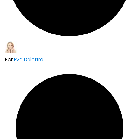
Por
Eva Delattre