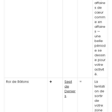
affaire
s de
cœur
comm
e en
affaire
s —
une
belle
périod
e se
dessin
e pour
votre
activit
é.
Roi de Bâtons
➕
Sept
=
La
de
tentati
Denier
on de
s
sortir
de
votre
zone