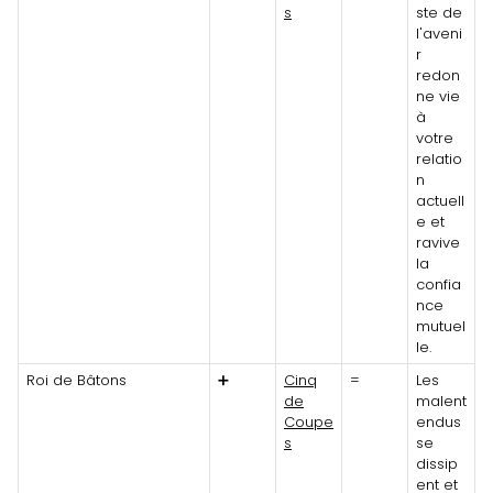
s
ste de
l'aveni
r
redon
ne vie
à
votre
relatio
n
actuell
e et
ravive
la
confia
nce
mutuel
le.
Roi de Bâtons
➕
Cinq
=
Les
de
malent
Coupe
endus
s
se
dissip
ent et