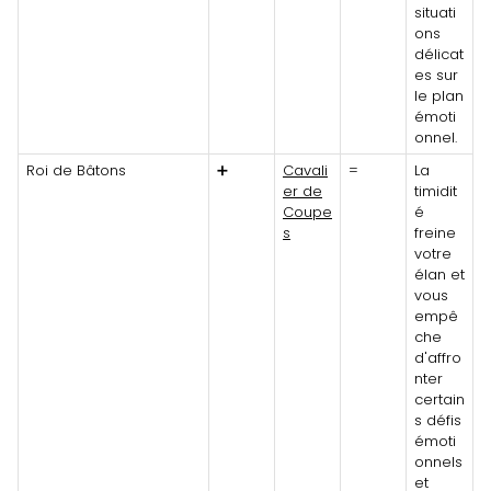
situati
ons
délicat
es sur
le plan
émoti
onnel.
Roi de Bâtons
➕
Cavali
=
La
er de
timidit
Coupe
é
s
freine
votre
élan et
vous
empê
che
d'affro
nter
certain
s défis
émoti
onnels
et