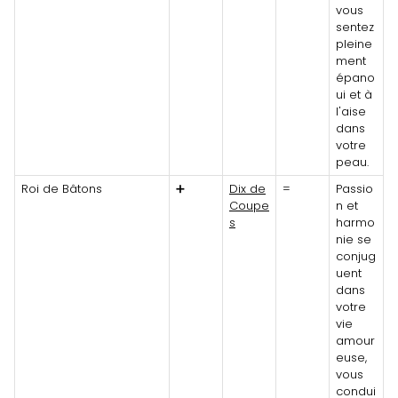
vous
sentez
pleine
ment
épano
ui et à
l'aise
dans
votre
peau.
Roi de Bâtons
➕
Dix de
=
Passio
Coupe
n et
s
harmo
nie se
conjug
uent
dans
votre
vie
amour
euse,
vous
condui