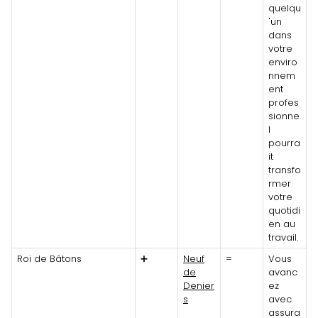
quelqu
'un
dans
votre
enviro
nnem
ent
profes
sionne
l
pourra
it
transfo
rmer
votre
quotidi
en au
travail.
Roi de Bâtons
➕
Neuf
=
Vous
de
avanc
Denier
ez
s
avec
assura