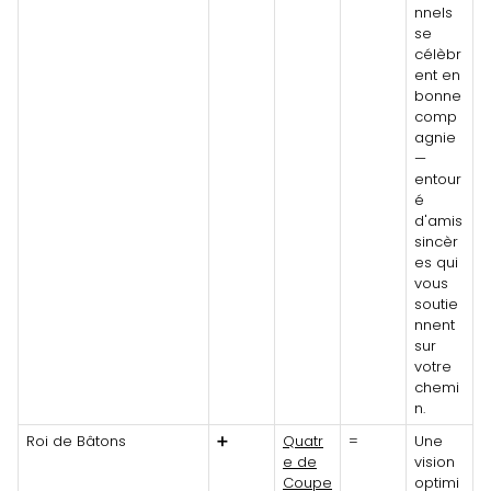
nnels
se
célèbr
ent en
bonne
comp
agnie
—
entour
é
d'amis
sincèr
es qui
vous
soutie
nnent
sur
votre
chemi
n.
Roi de Bâtons
➕
Quatr
=
Une
e de
vision
Coupe
optimi