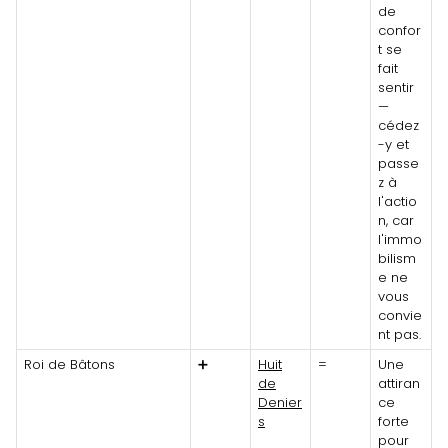
de
confor
t se
fait
sentir
—
cédez
-y et
passe
z à
l'actio
n, car
l'immo
bilism
e ne
vous
convie
nt pas.
Roi de Bâtons
➕
Huit
=
Une
de
attiran
Denier
ce
s
forte
pour