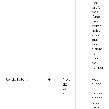
ions
profon
des.
L'une
des
combi
naison
s les
plus
prisée
s dans
le
Tarot
de
l'amou
r.
Roi de Bâtons
➕
Trois
=
Vos
de
succè
Coupe
s
s
profes
sionne
ls et
perso