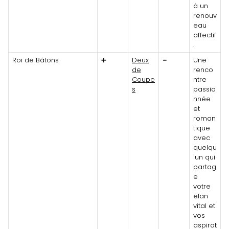
à un
renouv
eau
affectif
.
Roi de Bâtons
➕
Deux
=
Une
de
renco
Coupe
ntre
s
passio
nnée
et
roman
tique
avec
quelqu
'un qui
partag
e
votre
élan
vital et
vos
aspirat