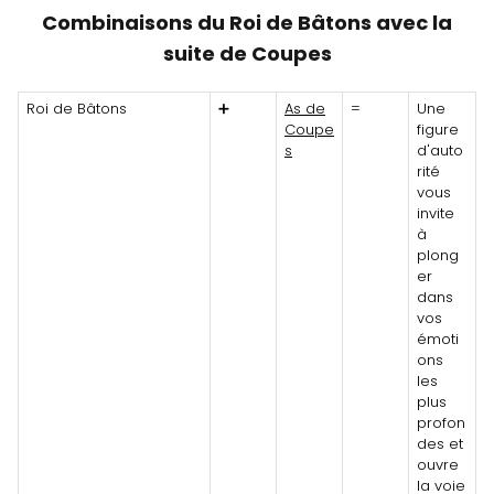
Combinaisons du Roi de Bâtons avec la
suite de Coupes
Roi de Bâtons
➕
As de
=
Une
Coupe
figure
s
d'auto
rité
vous
invite
à
plong
er
dans
vos
émoti
ons
les
plus
profon
des et
ouvre
la voie