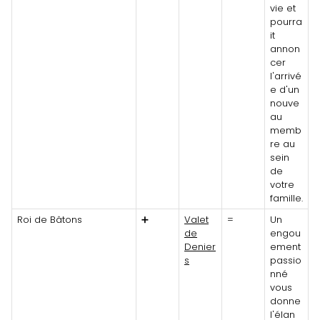
vie et
pourra
it
annon
cer
l'arrivé
e d'un
nouve
au
memb
re au
sein
de
votre
famille.
Roi de Bâtons
➕
Valet
=
Un
de
engou
Denier
ement
s
passio
nné
vous
donne
l'élan