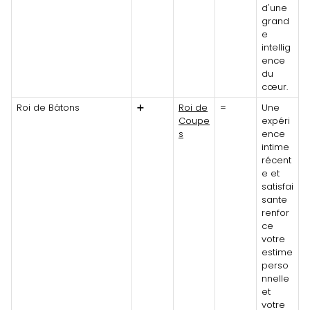
d'une
grand
e
intellig
ence
du
cœur.
Roi de Bâtons
➕
Roi de
=
Une
Coupe
expéri
s
ence
intime
récent
e et
satisfai
sante
renfor
ce
votre
estime
perso
nnelle
et
votre