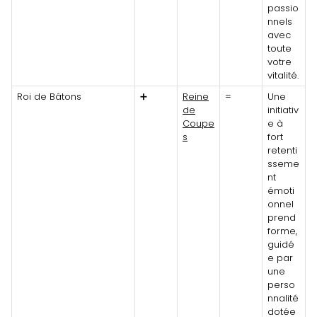
passio
nnels
avec
toute
votre
vitalité.
Roi de Bâtons
➕
Reine
=
Une
de
initiativ
Coupe
e à
s
fort
retenti
sseme
nt
émoti
onnel
prend
forme,
guidé
e par
une
perso
nnalité
dotée