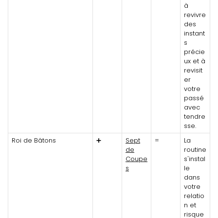
à
revivre
des
instant
s
précie
ux et à
revisit
er
votre
passé
avec
tendre
sse.
Roi de Bâtons
➕
Sept
=
La
de
routine
Coupe
s'instal
s
le
dans
votre
relatio
n et
risque