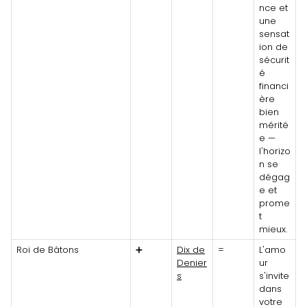
nce et
une
sensat
ion de
sécurit
é
financi
ère
bien
mérité
e —
l'horizo
n se
dégag
e et
prome
t
mieux.
Roi de Bâtons
➕
Dix de
=
L'amo
Denier
ur
s
s'invite
dans
votre