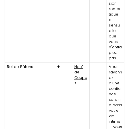
sion
roman
tique
et
sensu
elle
que
vous
n'antici
piez
pas.
Roi de Bâtons
➕
Neuf
=
Vous
de
rayonn
Coupe
ez
s
d'une
confia
nce
serein
e dans
votre
vie
intime
— vous