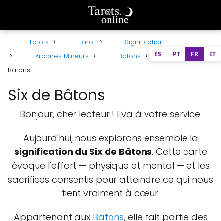
Tarots
Tarot
Signification
ES
PT
FR
IT
Arcanes Mineurs
Bâtons
Six de
Bâtons
Six de Bâtons
Bonjour, cher lecteur ! Eva à votre service.
Aujourd'hui, nous explorons ensemble la
signification du Six de Bâtons
. Cette carte
évoque l'effort — physique et mental — et les
sacrifices consentis pour atteindre ce qui nous
tient vraiment à cœur.
Appartenant aux
Bâtons
, elle fait partie des