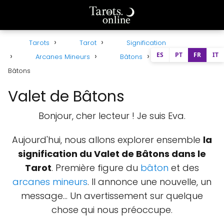
Tarots
Tarot
Signification
ES
PT
FR
IT
Arcanes Mineurs
Bâtons
Valet de
Bâtons
Valet de Bâtons
Bonjour, cher lecteur ! Je suis Eva.
Aujourd'hui, nous allons explorer ensemble
la
signification du Valet de Bâtons dans le
Tarot
. Première figure du
bâton
et des
arcanes mineurs
. Il annonce une nouvelle, un
message... Un avertissement sur quelque
chose qui nous préoccupe.