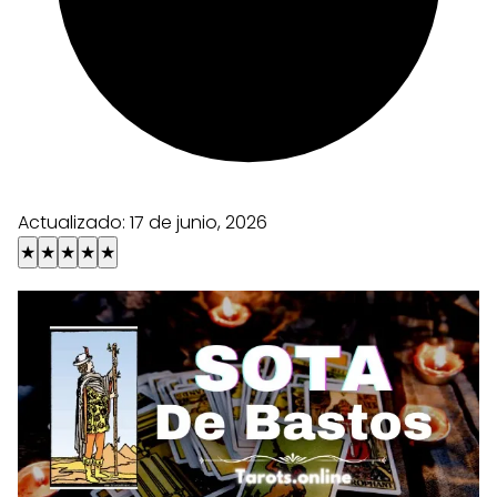
Actualizado:
17 de junio, 2026
★
★
★
★
★