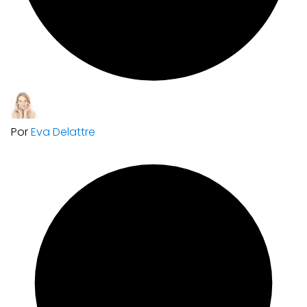
Por
Eva Delattre