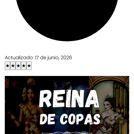
Actualizado:
17 de junio, 2026
★
★
★
★
★