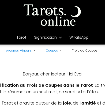
Tarot
Signification
WhatsApp
Arcanes Mineurs
Coupes
Trois de Coupes
Bonjour, cher lecteur ! Ici Eva.
nification du Trois de Coupes dans le Tarot
. La 
ait la résumer en un seul mot, ce serait « La Fête ».
 Tarot et gravite autour de la
joie
, de l'
amitié
et 