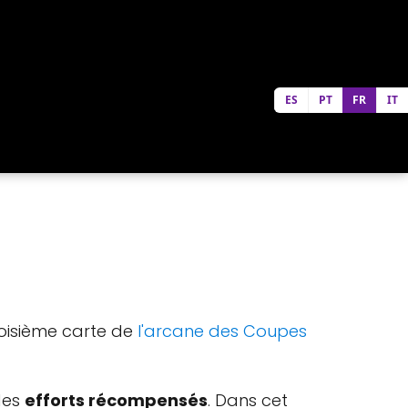
ES
PT
FR
IT
troisième carte de
l'arcane des Coupes
des
efforts récompensés
. Dans cet