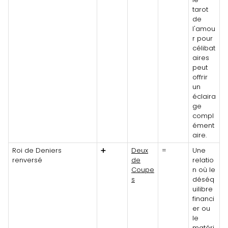
tarot
de
l'amou
r pour
célibat
aires
peut
offrir
un
éclaira
ge
compl
ément
aire.
Roi de Deniers
➕
Deux
=
Une
renversé
de
relatio
Coupe
n où le
s
déséq
uilibre
financi
er ou
le
matéri