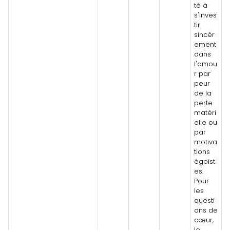
té à
s'inves
tir
sincèr
ement
dans
l'amou
r par
peur
de la
perte
matéri
elle ou
par
motiva
tions
égoïst
es.
Pour
les
questi
ons de
cœur,
le