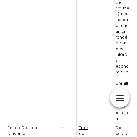
de
Coupe
s). Peut
indiqu
er une
union
fondé
e sur
des
intérêt
s
écono
mique
s
défaill
ants
ou une
forme
d'expl
oitatio
n.
Roi de Deniers
➕
Trois
=
Des
renversé
de
célébr