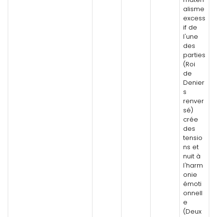
alisme
excess
if de
l'une
des
parties
(Roi
de
Denier
s
renver
sé)
crée
des
tensio
ns et
nuit à
l'harm
onie
émoti
onnell
e
(Deux