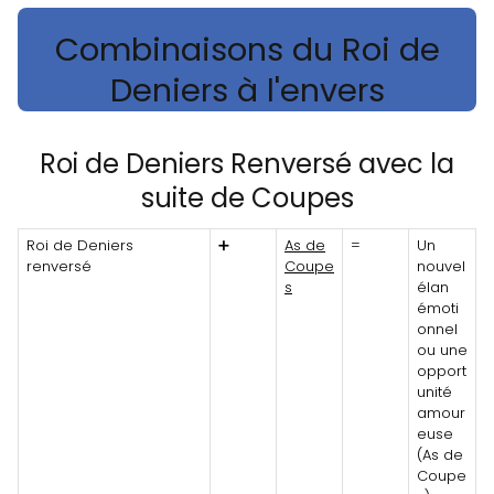
Combinaisons du Roi de
Deniers à l'envers
Roi de Deniers Renversé avec la
suite de Coupes
Roi de Deniers
➕
As de
=
Un
renversé
Coupe
nouvel
s
élan
émoti
onnel
ou une
opport
unité
amour
euse
(As de
Coupe