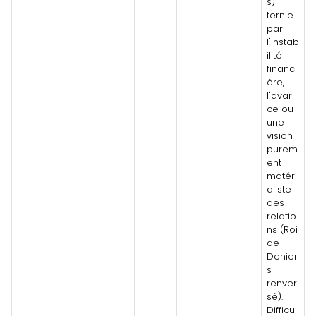
s)
ternie
par
l'instab
ilité
financi
ère,
l'avari
ce ou
une
vision
purem
ent
matéri
aliste
des
relatio
ns (Roi
de
Denier
s
renver
sé).
Difficul