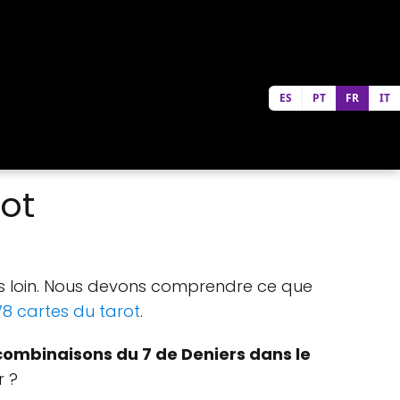
ES
PT
FR
IT
ot
plus loin. Nous devons comprendre ce que
78 cartes du tarot
.
combinaisons du 7 de Deniers dans le
r ?