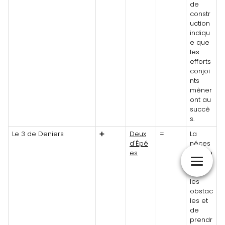
de
constr
uction
indiqu
e que
les
efforts
conjoi
nts
mèner
ont au
succè
s.
Le 3 de Deniers
➕
Deux
=
La
d'Épé
néces
es
sité de
surmo
nter
les
obstac
les et
de
prendr