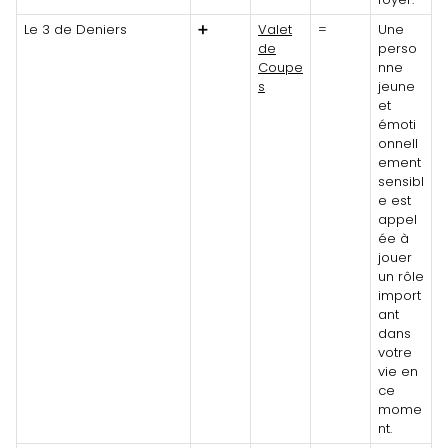
Le 3 de Deniers
➕
Valet
=
Une
de
perso
Coupe
nne
s
jeune
et
émoti
onnell
ement
sensibl
e est
appel
ée à
jouer
un rôle
import
ant
dans
votre
vie en
ce
mome
nt.