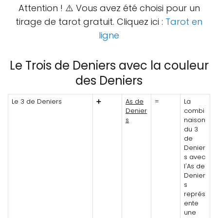
Attention ! ⚠️ Vous avez été choisi pour un
tirage de tarot gratuit. Cliquez ici :
Tarot en
ligne
Le Trois de Deniers avec la couleur
des Deniers
Le 3 de Deniers
➕
As de
=
La
Denier
combi
s
naison
du 3
de
Denier
s avec
l'As de
Denier
s
représ
ente
une