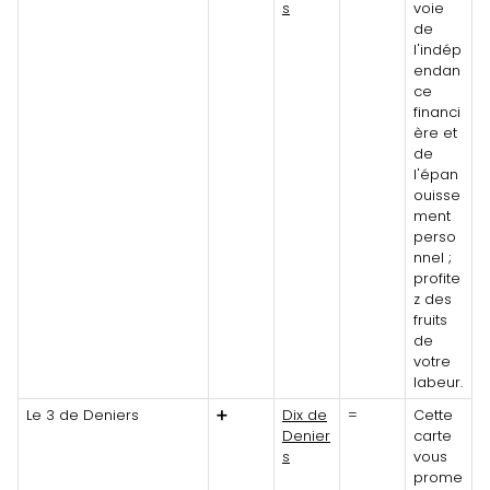
s
voie
de
l'indép
endan
ce
financi
ère et
de
l'épan
ouisse
ment
perso
nnel ;
profite
z des
fruits
de
votre
labeur.
Le 3 de Deniers
➕
Dix de
=
Cette
Denier
carte
s
vous
prome