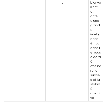
s
bienve
illant
et
doté
d'une
grand
e
intellig
ence
émoti
onnell
e vous
aidera
à
atteind
re le
succè
s et la
stabilit
é
affecti
ve.