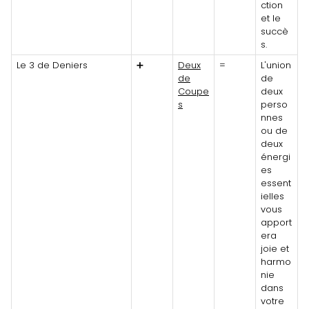
ction
et le
succè
s.
Le 3 de Deniers
➕
Deux
=
L'union
de
de
Coupe
deux
s
perso
nnes
ou de
deux
énergi
es
essent
ielles
vous
apport
era
joie et
harmo
nie
dans
votre