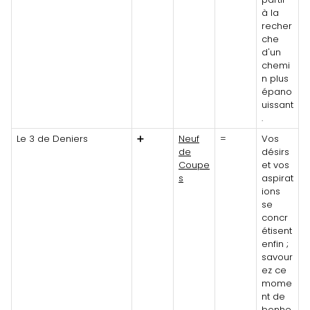
à la
recher
che
d'un
chemi
n plus
épano
uissant
.
Le 3 de Deniers
➕
Neuf
=
Vos
de
désirs
Coupe
et vos
s
aspirat
ions
se
concr
étisent
enfin ;
savour
ez ce
mome
nt de
bonhe