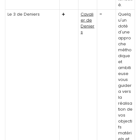
é.
Le 3 de Deniers
➕
Cavali
=
Quelq
er de
u'un
Denier
doté
s
d'une
appro
che
métho
dique
et
ambiti
euse
vous
guider
a vers
la
réalisa
tion de
vos
objecti
fs
matéri
els et