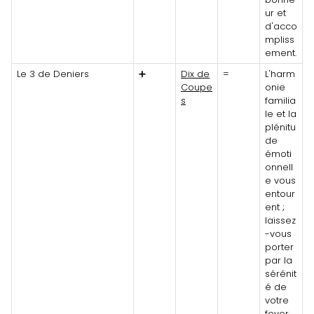
ur et
d'acco
mpliss
ement.
Le 3 de Deniers
➕
Dix de
=
L'harm
Coupe
onie
s
familia
le et la
plénitu
de
émoti
onnell
e vous
entour
ent ;
laissez
-vous
porter
par la
sérénit
é de
votre
foyer.