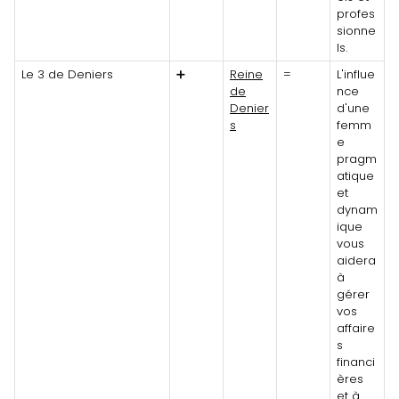
profes
sionne
ls.
Le 3 de Deniers
➕
Reine
=
L'influe
de
nce
Denier
d'une
s
femm
e
pragm
atique
et
dynam
ique
vous
aidera
à
gérer
vos
affaire
s
financi
ères
et à