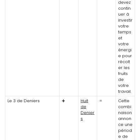
devez
contin
uer à
investir
votre
temps
et
votre
énergi
e pour
récolt
er les
fruits
de
votre
travail.
Le 3 de Deniers
➕
Huit
=
Cette
de
combi
Denier
naison
s
annon
ce une
périod
e de