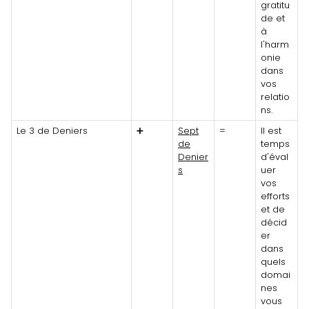
gratitu
de et
à
l'harm
onie
dans
vos
relatio
ns.
Le 3 de Deniers
➕
Sept
=
Il est
de
temps
Denier
d'éval
s
uer
vos
efforts
et de
décid
er
dans
quels
domai
nes
vous