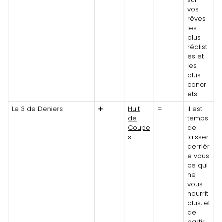
vos
rêves
les
plus
réalist
es et
les
plus
concr
ets.
Le 3 de Deniers
➕
Huit
=
Il est
de
temps
Coupe
de
s
laisser
derrièr
e vous
ce qui
ne
vous
nourrit
plus, et
de
partir