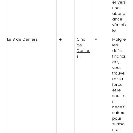
er vers
une
abond
ance
véritab
le.
Le 3 de Deniers
➕
Cinq
=
Malgré
de
les
Denier
défis
s
financi
ers,
vous
trouve
rez la
force
et le
soutie
n
néces
saires
pour
surmo
nter