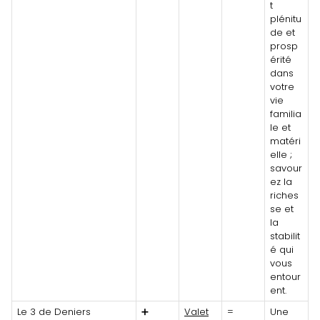
t
plénitu
de et
prosp
érité
dans
votre
vie
familia
le et
matéri
elle ;
savour
ez la
riches
se et
la
stabilit
é qui
vous
entour
ent.
Le 3 de Deniers
➕
Valet
=
Une