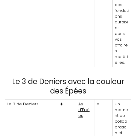
des
fondati
ons
durabl
es
dans
vos
affaire
s
matéri
elles.
Le 3 de Deniers avec la couleur
des Épées
Le 3 de Deniers
➕
As
=
Un
d'Épé
mome
es
nt de
collab
oratio
n et