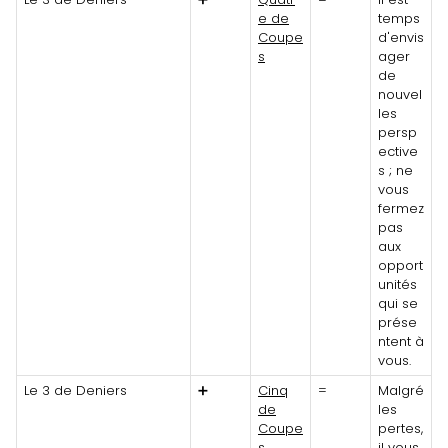
e de
temps
Coupe
d'envis
s
ager
de
nouvel
les
persp
ective
s ; ne
vous
fermez
pas
aux
opport
unités
qui se
prése
ntent à
vous.
Le 3 de Deniers
➕
Cinq
=
Malgré
de
les
Coupe
pertes,
s
il vous