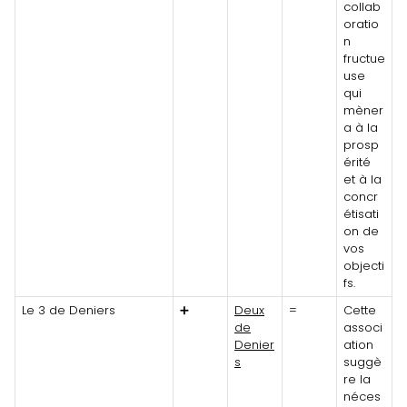
collab
oratio
n
fructue
use
qui
mèner
a à la
prosp
érité
et à la
concr
étisati
on de
vos
objecti
fs.
Le 3 de Deniers
➕
Deux
=
Cette
de
associ
Denier
ation
s
suggè
re la
néces