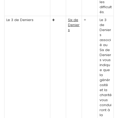
les
difficult
és.
Le 3 de Deniers
➕
Six de
=
Le 3
Denier
de
s
Denier
s
associ
é au
Six de
Denier
s vous
indiqu
e que
la
génér
osité
et la
charité
vous
condui
ront à
la