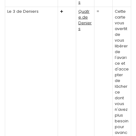
s
Le 3 de Deniers
➕
Quatr
=
Cette
e de
carte
Denier
vous
s
avertit
de
vous
libérer
de
l'avari
ce et
d'acce
pter
de
lâcher
ce
dont
vous
n'avez
plus
besoin
pour
avanc