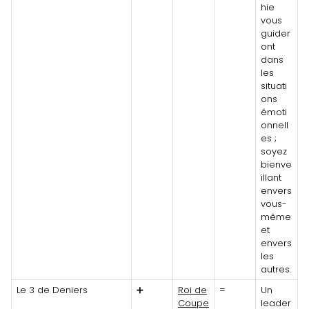
hie
vous
guider
ont
dans
les
situati
ons
émoti
onnell
es ;
soyez
bienve
illant
envers
vous-
même
et
envers
les
autres.
Le 3 de Deniers
➕
Roi de
=
Un
Coupe
leader