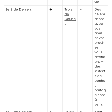
vie.
Le 3 de Deniers
➕
Trois
=
Des
de
célébr
Coupe
ations
s
avec
vos
amis
et vos
proch
es
vous
attend
ent —
des
instant
s de
bonhe
ur
partag
é sont
à
venir.
Le 3 de Deniers
➕
Quatr
=
Il est