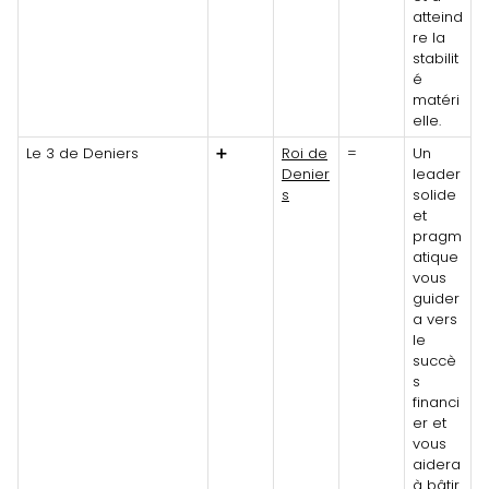
atteind
re la
stabilit
é
matéri
elle.
Le 3 de Deniers
➕
Roi de
=
Un
Denier
leader
s
solide
et
pragm
atique
vous
guider
a vers
le
succè
s
financi
er et
vous
aidera
à bâtir