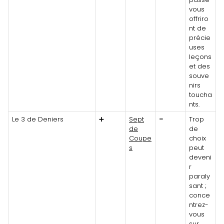
vous
offriro
nt de
précie
uses
leçons
et des
souve
nirs
toucha
nts.
Le 3 de Deniers
➕
Sept
=
Trop
de
de
Coupe
choix
s
peut
deveni
r
paraly
sant ;
conce
ntrez-
vous
sur