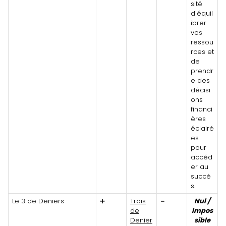
sité
d'équil
ibrer
vos
ressou
rces et
de
prendr
e des
décisi
ons
financi
ères
éclairé
es
pour
accéd
er au
succè
s.
Le 3 de Deniers
➕
Trois
=
Nul /
de
Impos
Denier
sible