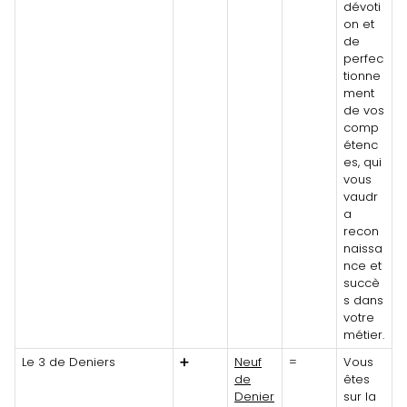
dévoti
on et
de
perfec
tionne
ment
de vos
comp
étenc
es, qui
vous
vaudr
a
recon
naissa
nce et
succè
s dans
votre
métier.
Le 3 de Deniers
➕
Neuf
=
Vous
de
êtes
Denier
sur la