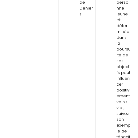
de
perso
Denier
nne
s
jeune
et
déter
minée
dans
la
poursu
ite de
ses
objecti
fs peut
influen
cer
positiv
ement
votre
vie ;
suivez
son
exemp
le de
ténacit