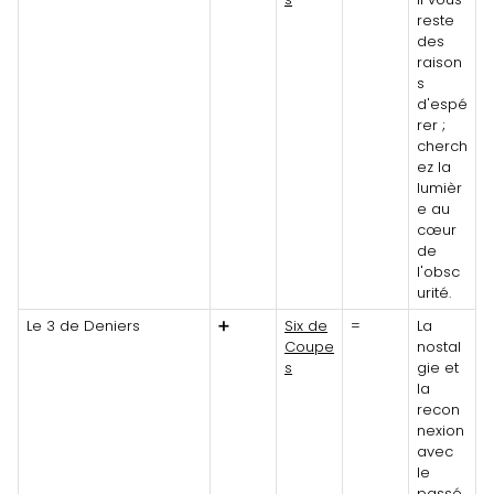
reste
des
raison
s
d'espé
rer ;
cherch
ez la
lumièr
e au
cœur
de
l'obsc
urité.
Le 3 de Deniers
➕
Six de
=
La
Coupe
nostal
s
gie et
la
recon
nexion
avec
le
passé