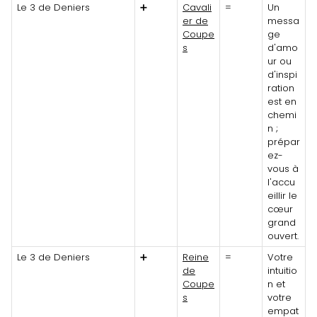
Le 3 de Deniers
➕
Cavali
=
Un
er de
messa
Coupe
ge
s
d'amo
ur ou
d'inspi
ration
est en
chemi
n ;
prépar
ez-
vous à
l'accu
eillir le
cœur
grand
ouvert.
Le 3 de Deniers
➕
Reine
=
Votre
de
intuitio
Coupe
n et
s
votre
empat