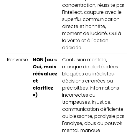
concentration, réussite par
l'intellect, coupure avec le
superflu, communication
directe et honnête,
moment de lucidité. Oui à
la vérité et à l'action
décidée.
Renversé
NON (ou «
Confusion mentale,
Oui, mais
manque de clarté, idées
réévaluez
bloquées ou irréalistes,
et
décisions erronées ou
clarifiez
précipitées, informations
»)
incorrectes ou
trompeuses, injustice,
communication déficiente
ou blessante, paralysie par
l'analyse, abus du pouvoir
mental, manque