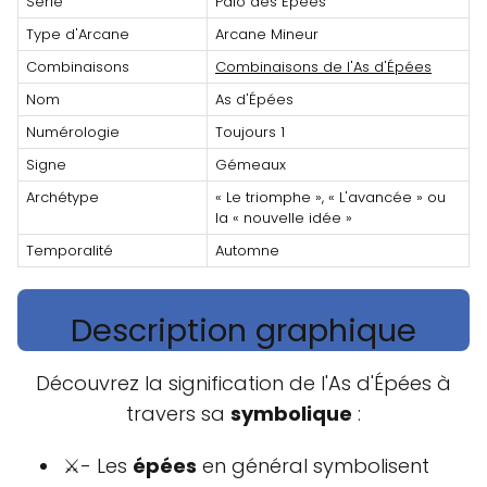
Série
Palo des Épées
Type d'Arcane
Arcane Mineur
Combinaisons
Combinaisons de l'As d'Épées
Nom
As d'Épées
Numérologie
Toujours 1
Signe
Gémeaux
Archétype
« Le triomphe », « L'avancée » ou
la « nouvelle idée »
Temporalité
Automne
Description graphique
Découvrez la signification de l'As d'Épées à
travers sa
symbolique
:
⚔- Les
épées
en général symbolisent