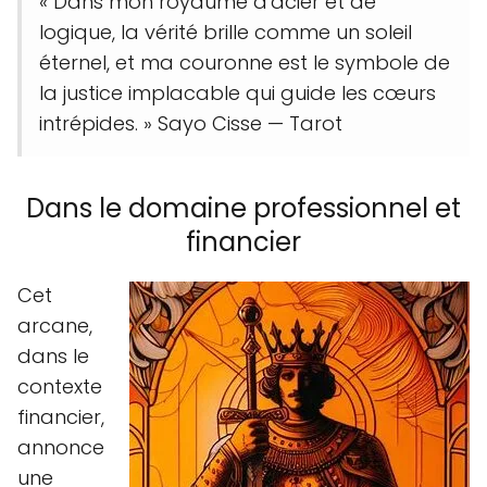
« Dans mon royaume d'acier et de
logique, la vérité brille comme un soleil
éternel, et ma couronne est le symbole de
la justice implacable qui guide les cœurs
intrépides. » Sayo Cisse — Tarot
Dans le domaine professionnel et
financier
Cet
arcane,
dans le
contexte
financier,
annonce
une