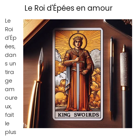
Le Roi d'Épées en amour
Le
Roi
d'Ép
ées,
dan
s un
tira
ge
am
oure
ux,
fait
le
plus