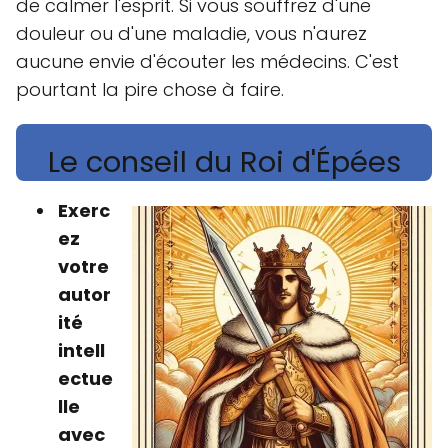
de calmer l'esprit. Si vous souffrez d'une
douleur ou d'une maladie, vous n'aurez
aucune envie d'écouter les médecins. C'est
pourtant la pire chose à faire.
Le conseil du Roi d'Épées
Exerc
ez
votre
autor
ité
intell
ectue
lle
avec