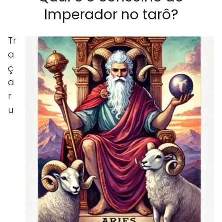
Imperador no tarô?
Tr
a
ç
a
r
u