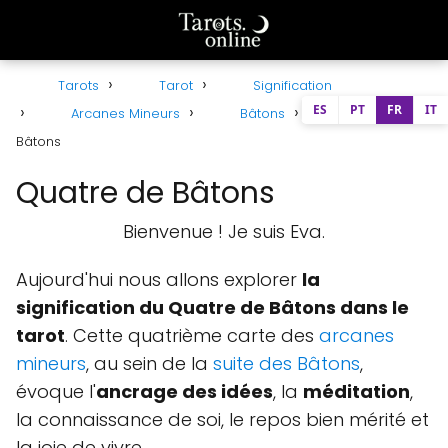
Tarots
Tarot
Signification
ES
PT
FR
IT
Arcanes Mineurs
Bâtons
Quatre de
Bâtons
Quatre de Bâtons
Bienvenue ! Je suis Eva.
Aujourd'hui nous allons explorer
la
signification du Quatre de Bâtons dans le
tarot
. Cette quatrième carte des
arcanes
mineurs
, au sein de la
suite des Bâtons
,
évoque l'
ancrage des idées
, la
méditation
,
la connaissance de soi, le repos bien mérité et
la joie de vivre.