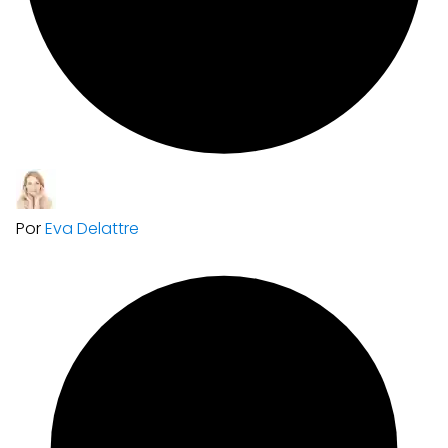
Por
Eva Delattre