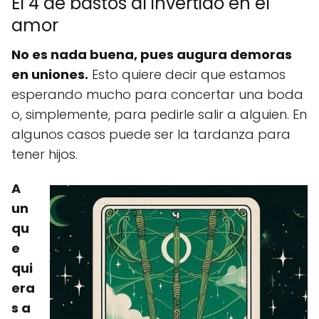
El 4 de bastos al invertido en el
amor
No es nada buena, pues augura demoras
en uniones.
Esto quiere decir que estamos
esperando mucho para concertar una boda
o, simplemente, para pedirle salir a alguien. En
algunos casos puede ser la tardanza para
tener hijos.
A
un
qu
e
qui
era
s a