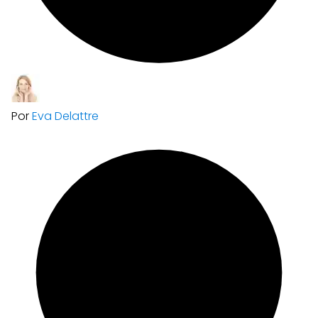
Por
Eva Delattre