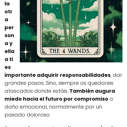
la
otr
a
per
son
a y
ella
a ti
es
importante adquirir responsabilidades
, dar
grandes pasos. Sino, siempre os quedareis
atascados donde estáis.
También augura
miedo hacia el futuro por compromiso
o
daño emocional, normalmente por un
pasado doloroso.