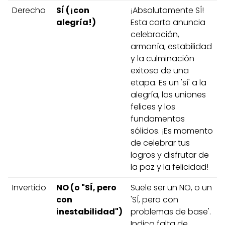
Derecho
SÍ (¡con
¡Absolutamente SÍ!
alegría!)
Esta carta anuncia
celebración,
armonía, estabilidad
y la culminación
exitosa de una
etapa. Es un 'sí' a la
alegría, las uniones
felices y los
fundamentos
sólidos. ¡Es momento
de celebrar tus
logros y disfrutar de
la paz y la felicidad!
Invertido
NO (o "SÍ, pero
Suele ser un NO, o un
con
'SÍ, pero con
inestabilidad")
problemas de base'.
Indica falta de