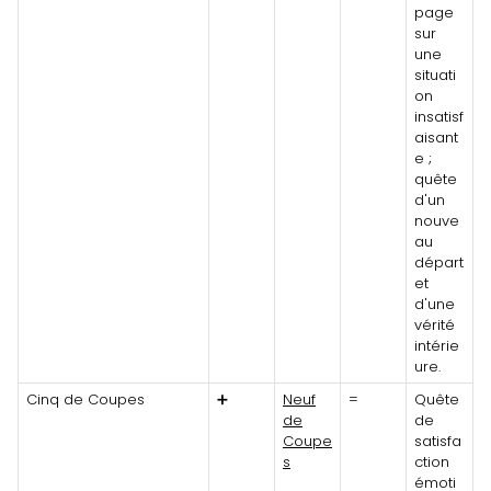
page
sur
une
situati
on
insatisf
aisant
e ;
quête
d'un
nouve
au
départ
et
d'une
vérité
intérie
ure.
Cinq de Coupes
➕
Neuf
=
Quête
de
de
Coupe
satisfa
s
ction
émoti