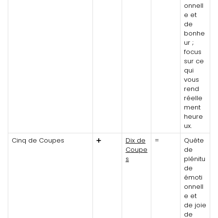
onnell
e et
de
bonhe
ur ;
focus
sur ce
qui
vous
rend
réelle
ment
heure
ux.
Cinq de Coupes
➕
Dix de
=
Quête
Coupe
de
s
plénitu
de
émoti
onnell
e et
de joie
de