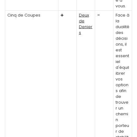
e à
vous.
Cinq de Coupes
➕
Deux
=
Face à
de
la
Denier
dualité
s
des
décisi
ons, il
est
essent
iel
d'équil
ibrer
vos
option
s afin
de
trouve
r un
chemi
n
porteu
r de