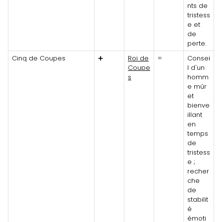
nts de
tristess
e et
de
perte.
Cinq de Coupes
➕
Roi de
=
Consei
Coupe
l d'un
s
homm
e mûr
et
bienve
illant
en
temps
de
tristess
e ;
recher
che
de
stabilit
é
émoti