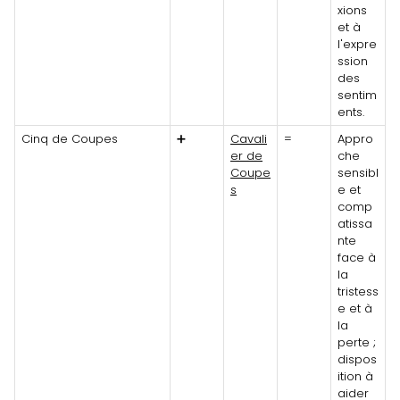
xions
et à
l'expre
ssion
des
sentim
ents.
Cinq de Coupes
➕
Cavali
=
Appro
er de
che
Coupe
sensibl
s
e et
comp
atissa
nte
face à
la
tristess
e et à
la
perte ;
dispos
ition à
aider