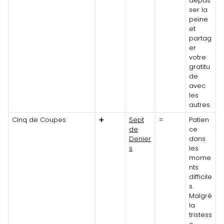
dépas
ser la
peine
et
partag
er
votre
gratitu
de
avec
les
autres.
Cinq de Coupes
➕
Sept
=
Patien
de
ce
Denier
dans
s
les
mome
nts
difficile
s.
Malgré
la
tristess