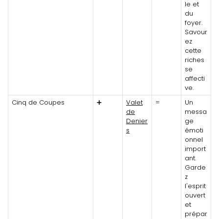
le et
du
foyer.
Savour
ez
cette
riches
se
affecti
ve.
Cinq de Coupes
➕
Valet
=
Un
de
messa
Denier
ge
s
émoti
onnel
import
ant.
Garde
z
l'esprit
ouvert
et
prépar