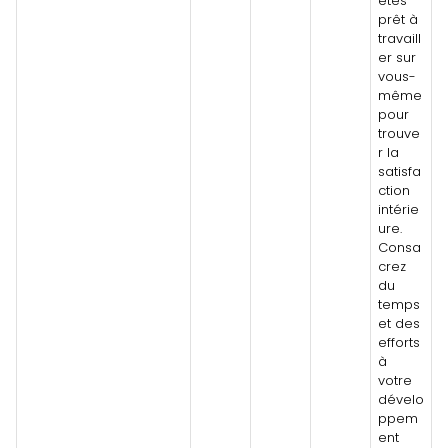
êtes
prêt à
travaill
er sur
vous-
même
pour
trouve
r la
satisfa
ction
intérie
ure.
Consa
crez
du
temps
et des
efforts
à
votre
dévelo
ppem
ent