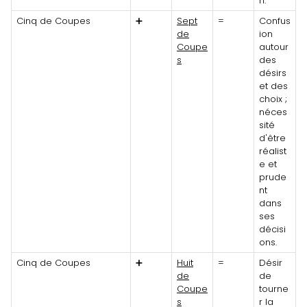
n.
Cinq de Coupes
➕
Sept
=
Confus
de
ion
Coupe
autour
s
des
désirs
et des
choix ;
néces
sité
d'être
réalist
e et
prude
nt
dans
ses
décisi
ons.
Cinq de Coupes
➕
Huit
=
Désir
de
de
Coupe
tourne
s
r la