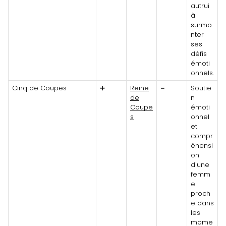
autrui
à
surmo
nter
ses
défis
émoti
onnels.
Cinq de Coupes
➕
Reine
=
Soutie
de
n
Coupe
émoti
s
onnel
et
compr
éhensi
on
d'une
femm
e
proch
e dans
les
mome