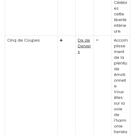
Célébr
ez
cette
liberté
intérie
ure.
Cinq de Coupes
➕
Dix de
=
Accom
Denier
plisse
s
ment
de la
plénitu
de
émoti
onnell
e.
Vous
êtes
sur la
voie
de
l'harm
onie
familia