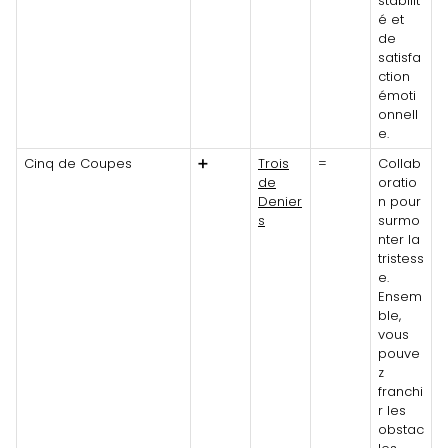
stabilit
é et
de
satisfa
ction
émoti
onnell
e.
Cinq de Coupes
➕
Trois
=
Collab
de
oratio
Denier
n pour
s
surmo
nter la
tristess
e.
Ensem
ble,
vous
pouve
z
franchi
r les
obstac