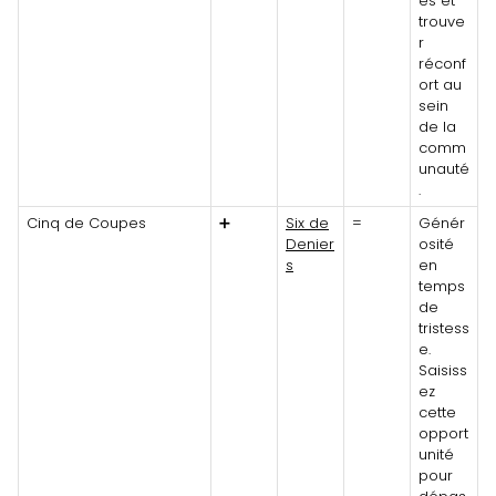
és et
trouve
r
réconf
ort au
sein
de la
comm
unauté
.
Cinq de Coupes
➕
Six de
=
Génér
Denier
osité
s
en
temps
de
tristess
e.
Saisiss
ez
cette
opport
unité
pour