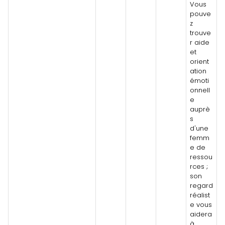
Vous
pouve
z
trouve
r aide
et
orient
ation
émoti
onnell
e
auprè
s
d'une
femm
e de
ressou
rces ;
son
regard
réalist
e vous
aidera
à