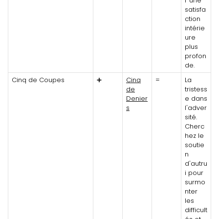
r une
satisfa
ction
intérie
ure
plus
profon
de.
Cinq de Coupes
➕
Cinq
=
La
de
tristess
Denier
e dans
s
l'adver
sité.
Cherc
hez le
soutie
n
d'autru
i pour
surmo
nter
les
difficult