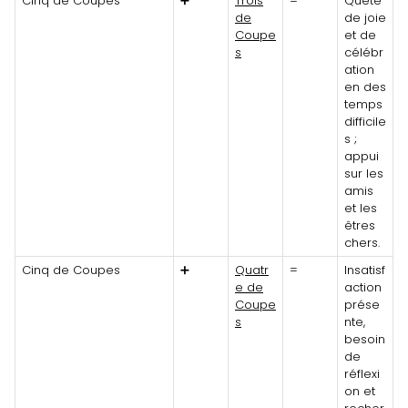
Cinq de Coupes
➕
Trois
=
Quête
de
de joie
Coupe
et de
s
célébr
ation
en des
temps
difficile
s ;
appui
sur les
amis
et les
êtres
chers.
Cinq de Coupes
➕
Quatr
=
Insatisf
e de
action
Coupe
prése
s
nte,
besoin
de
réflexi
on et