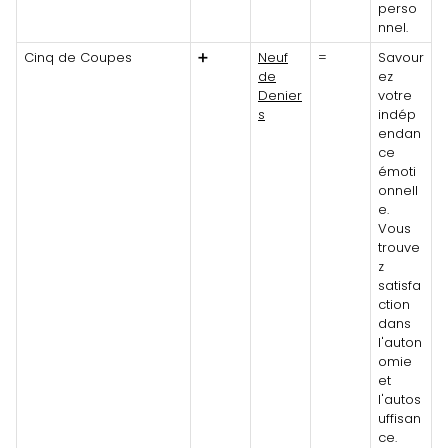
perso
nnel.
Cinq de Coupes
➕
Neuf
=
Savour
de
ez
Denier
votre
s
indép
endan
ce
émoti
onnell
e.
Vous
trouve
z
satisfa
ction
dans
l'auton
omie
et
l'autos
uffisan
ce.