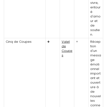
vivre,
entour
é
d'amo
ur et
de
soutie
n.
Cinq de Coupes
➕
Valet
=
Récep
de
tion
Coupe
d'un
s
messa
ge
émoti
onnel
import
ant et
ouvert
ure à
de
nouvel
les
conne