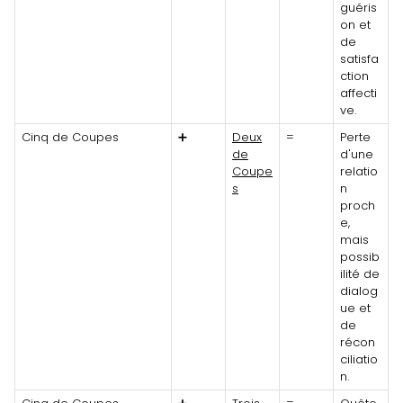
guéris
on et
de
satisfa
ction
affecti
ve.
Cinq de Coupes
➕
Deux
=
Perte
de
d'une
Coupe
relatio
s
n
proch
e,
mais
possib
ilité de
dialog
ue et
de
récon
ciliatio
n.