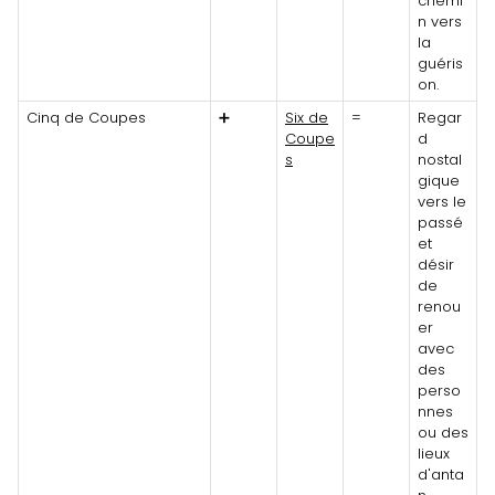
chemi
n vers
la
guéris
on.
Cinq de Coupes
➕
Six de
=
Regar
Coupe
d
s
nostal
gique
vers le
passé
et
désir
de
renou
er
avec
des
perso
nnes
ou des
lieux
d'anta