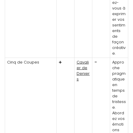
ez-
vous à
exprim
er vos
sentim
ents
de
façon
créativ
e.
Cinq de Coupes
➕
Cavali
=
Appro
er de
che
Denier
pragm
s
atique
en
temps
de
tristess
e.
Abord
ez vos
émoti
ons