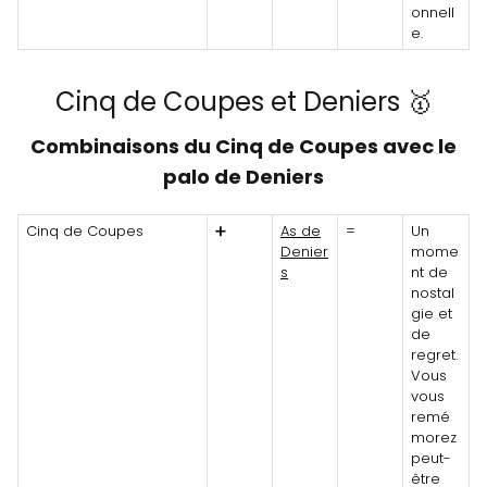
onnell
e.
Cinq de Coupes et Deniers 🥇
Combinaisons du Cinq de Coupes avec le
palo de Deniers
Cinq de Coupes
➕
As de
=
Un
Denier
mome
s
nt de
nostal
gie et
de
regret.
Vous
vous
remé
morez
peut-
être