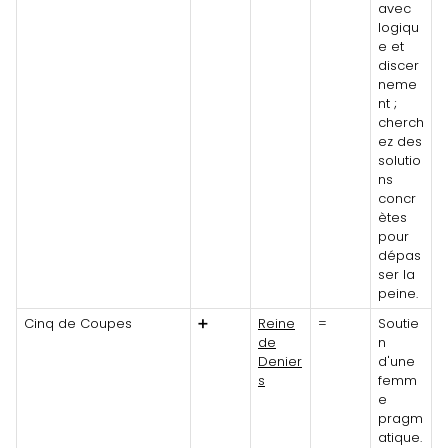
avec
logiqu
e et
discer
neme
nt ;
cherch
ez des
solutio
ns
concr
ètes
pour
dépas
ser la
peine.
Cinq de Coupes
➕
Reine
=
Soutie
de
n
Denier
d'une
s
femm
e
pragm
atique.