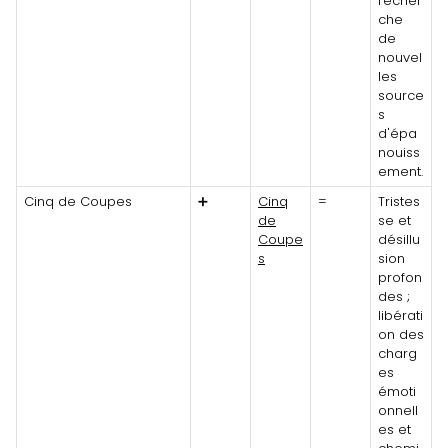
recher
che
de
nouvel
les
source
s
d'épa
nouiss
ement.
Cinq de Coupes
➕
Cinq
=
Tristes
de
se et
Coupe
désillu
s
sion
profon
des ;
libérati
on des
charg
es
émoti
onnell
es et