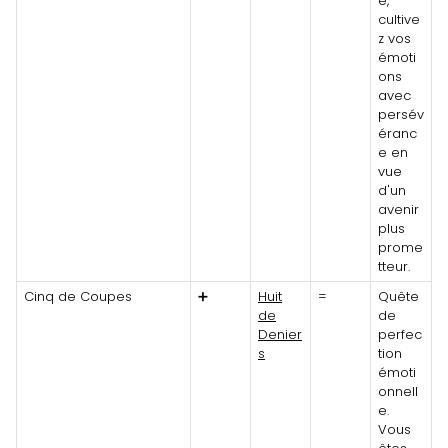
e,
cultive
z vos
émoti
ons
avec
persév
éranc
e en
vue
d'un
avenir
plus
prome
tteur.
Cinq de Coupes
➕
Huit
=
Quête
de
de
Denier
perfec
s
tion
émoti
onnell
e.
Vous