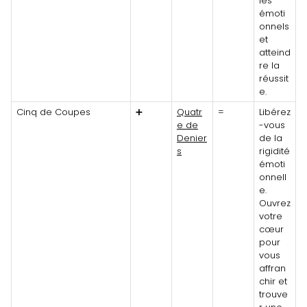
les
émoti
onnels
et
atteind
re la
réussit
e.
Cinq de Coupes
➕
Quatr
=
Libérez
e de
-vous
Denier
de la
s
rigidité
émoti
onnell
e.
Ouvrez
votre
cœur
pour
vous
affran
chir et
trouve