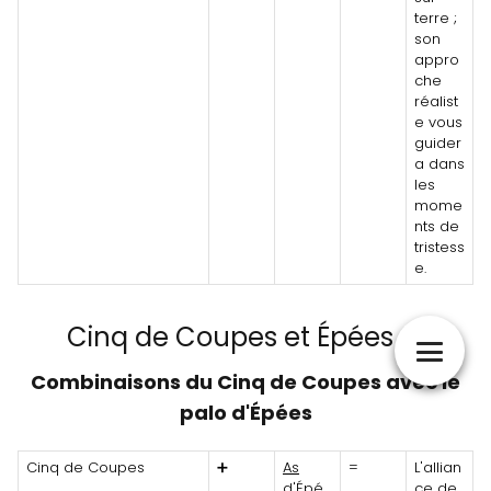
terre ;
son
appro
che
réalist
e vous
guider
a dans
les
mome
nts de
tristess
e.
Cinq de Coupes et Épées ⚔️
Combinaisons du Cinq de Coupes avec le
palo d'Épées
Cinq de Coupes
➕
As
=
L'allian
d'Épé
ce de