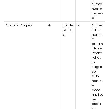
surmo
nter la
tristess
e.
Cinq de Coupes
➕
Roi de
=
Consei
Denier
l d'un
s
homm
e
pragm
atique.
Reche
rchez
la
sages
se
d'un
homm
e
acco
mpli et
les
pieds
sur