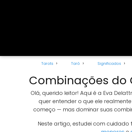
Tarots
Tarô
Significados
Combinações do C
Olá, querido leitor! Aqui é a Eva Dela
quer entender o que ele realmente
começo — mas dominar suas combinaçõ
Neste artigo, estudei com cuidado
menores
e