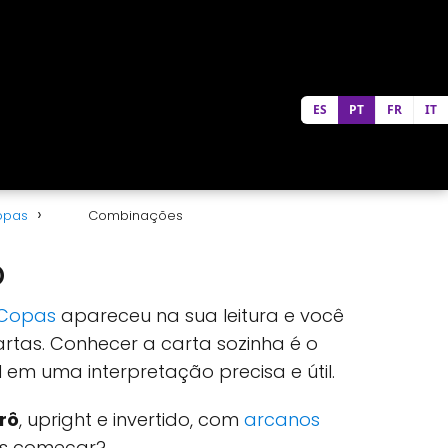
ES
PT
FR
IT
opas
Combinações
ô
 Copas
apareceu na sua leitura e você
rtas. Conhecer a carta sozinha é o
em uma interpretação precisa e útil.
rô
, upright e invertido, com
arcanos
os começar?