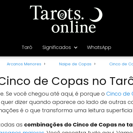
Tarô
Significados
WhatsApp
Arcanos Menores
Naipe de Copas
Cinco de C
inco de Copas no Tar
ttre. Se você chegou até aqui, é porque o
Cinco de
 quer dizer quando aparece ao lado de outras ca
es é o que transforma uma leitura superficial 
 todas as
combinações do Cinco de Copas no ta
arcanos maiores
. Você encontra tudo aqui. Vam