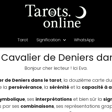
Tarot
Signification
WhatsApp
u Cavalier de Deniers dan
Bonjour cher lecteur ! Ici Eva.
er de Deniers dans le tarot
, la douzième carte du
e la
persévérance
, la
sérénité
et la
capacité à a
symbolique
, ses
interprétations
et bien sûr la
sig
ns par ses
combinaisons
, ses représentations grap