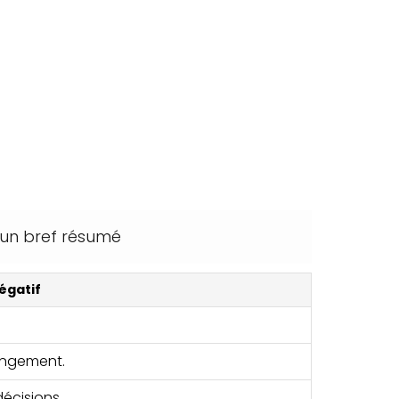
i un bref résumé
égatif
angement.
décisions.