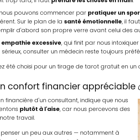
it trop tard, il faut
prendre les choses en main
.
 nous pouvons commencer par
pratiquer un spo
férent. Sur le plan de la
santé émotionnelle
, il fau
mplir d'abord son propre verre avant celui des au
e empathie excessive
, qui finit par nous intoxiq
s sérieux, consulter un médecin reste toujours préfé
ez été choisi pour un tirage de tarot gratuit en un c
n confort financier appréciable 
tion financière d'un consultant, indique que nous
sentons
plutôt à l'aise
, car nous percevons des
notre travail.
 à penser un peu aux autres — notamment à