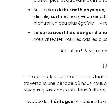
plus en plus, et qu'avant qu'il ne so
Sur le plan de la
santé physique
,
stimule,
sortir
et respirer un air dif
montrer un peu plus égoïste — « re
La carte avertit du danger d'un
nous affecter. Pour les cas les plu
Attention ! ⚠️ Vous av
U
Cet arcane, lorsqu'il traite de la situa
traversons une période où nous nous 
revenus quasi constants, tous fruits de 
Il évoque les
héritages
et nous invite