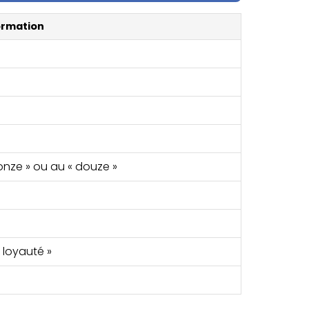
ormation
onze » ou au « douze »
a loyauté »