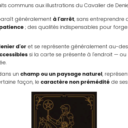
its communs aux illustrations du Cavalier de Denie
paraît généralement
à l'arrêt
, sans entreprendre d
patience
; des qualités indispensables pour forger
enier d'or
et se représente généralement au-dess
ccessibles
si la carte se présente à l'endroit — ou
ée.
 dans un
champ ou un paysage naturel
, représen
rtaine façon, le
caractère non prémédité
de ses