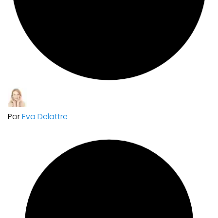
Por
Eva Delattre