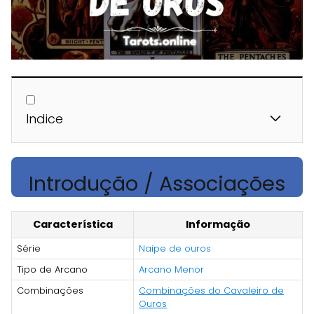
Indice
Introdução / Associações
Característica
Informação
Série
Naipe de ouros
Tipo de Arcano
Arcano Menor
Combinações
Combinações do Cavaleiro de
Ouros