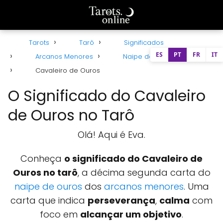
Tarots
Tarô
Significados
ES
PT
FR
IT
Arcanos Menores
Naipe de Ouros
Cavaleiro de Ouros
O Significado do Cavaleiro
de Ouros no Tarô
Olá! Aqui é Eva.
Conheça
o significado do Cavaleiro de
Ouros no tarô
, a décima segunda carta do
naipe de ouros
dos
arcanos menores
. Uma
carta que indica
perseverança
,
calma
com
foco em
alcançar um objetivo
.