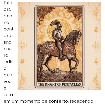
Este
arc
ano
no
cont
exto
fina
ncei
ro
indic
a
que
voc
ê
está
em um momento de
conforto
, recebendo