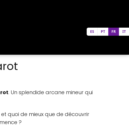
ES
PT
FR
IT
arot
rot
. Un splendide arcane mineur qui
et quoi de mieux que de découvrir
ommence ?