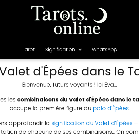
Tarot
Signification
WhatsApp
alet d'Épées dans le T
Bienvenue, futurs voyants ! Ici Eva...
tes les
combinaisons du Valet d'Épées dans le ta
occupe la première figure du
palo d'Épées
.
ions approfondir la
signification du Valet d'Épées
— 
rétation de chacune de ses combinaisons... On c