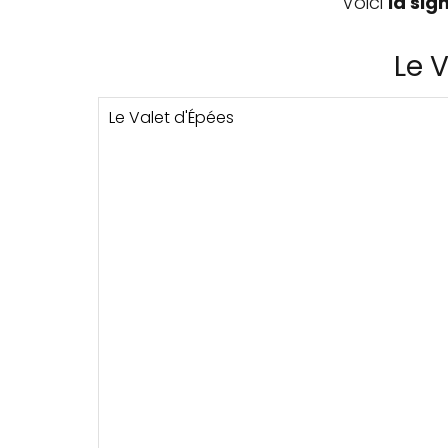
Voici
la sig
Le 
Le Valet d'Épées