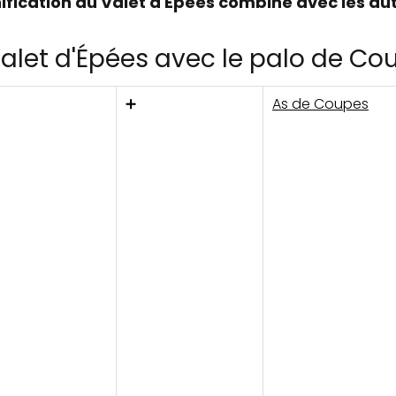
nification du Valet d'Épées combiné avec les aut
Valet d'Épées avec le palo de Co
➕
As de Coupes