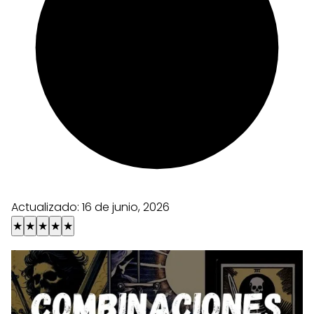
Actualizado:
16 de junio, 2026
★
★
★
★
★