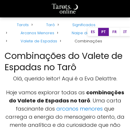
Tarots
Tarô
Significados
ES
PT
FR
IT
Arcanos Menores
Naipe de Espadas
Valete de Espadas
Combinações
Combinações do Valete de
Espadas no Tarô
Olá, querido leitor! Aqui é a Eva Delattre.
Hoje vamos explorar todas as
combinações
do Valete de Espadas no tarô
. Uma carta
fascinante dos
arcanos menores
que
carrega a energia do mensageiro atento, da
mente analítica e da curiosidade que não