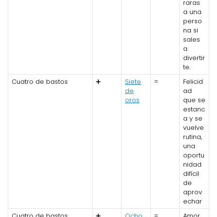
raras
a una
perso
na si
sales
a
divertir
te.
Cuatro de bastos
➕
Siete
=
Felicid
de
ad
oros
que se
estanc
a y se
vuelve
rutina,
una
oportu
nidad
difícil
de
aprov
echar
Cuatro de bastos
➕
Ocho
=
Amor