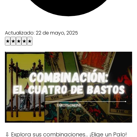
Actualizado:
22 de mayo, 2025
★
★
★
★
★
⇩
Explora sus combinaciones... ¡Elige un Palo!