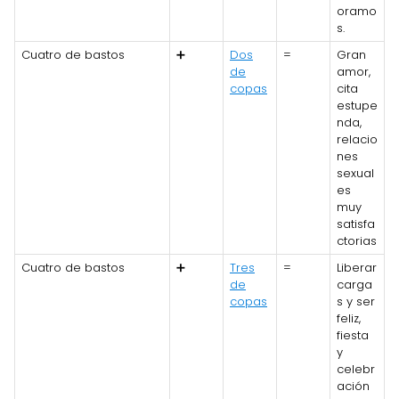
oramo
s.
Cuatro de bastos
➕
Dos
=
Gran
de
amor,
copas
cita
estupe
nda,
relacio
nes
sexual
es
muy
satisfa
ctorias
Cuatro de bastos
➕
Tres
=
Liberar
de
carga
copas
s y ser
feliz,
fiesta
y
celebr
ación