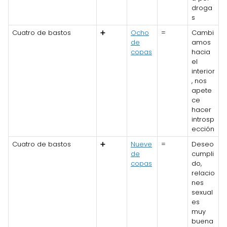
droga
s
Cuatro de bastos
➕
Ocho
=
Cambi
de
amos
copas
hacia
el
interior
, nos
apete
ce
hacer
introsp
ección
Cuatro de bastos
➕
Nueve
=
Deseo
de
cumpli
copas
do,
relacio
nes
sexual
es
muy
buena