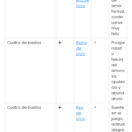
ero de
de
oros
amor
formal,
contin
uaras
muy
feliz.
Cuatro de bastos
➕
Reina
=
Prospe
de
ridad
oros
o
felicid
ad
amoro
sa,
opulen
cia y
abund
ancia.
Cuatro de bastos
➕
Rey
=
Suerte
de
en el
oros
juego,
actitud
alegre