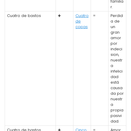
familia
r.
Cuatro de bastos
➕
Cuatro
=
Perdid
de
a de
copas
un
gran
amor
por
indeci
sion,
nuestr
a
infelici
dad
está
causa
da por
nuestr
a
propia
pasivi
dad.
Cuatro de bastos
➕
Cinco
=
Amor