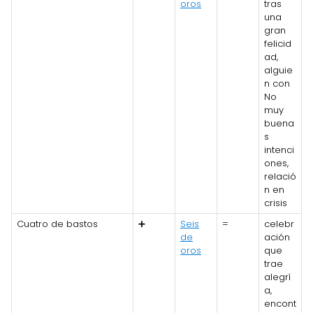
oros
tras
una
gran
felicid
ad,
alguie
n con
No
muy
buena
s
intenci
ones,
relació
n en
crisis
Cuatro de bastos
➕
Seis
=
celebr
de
ación
oros
que
trae
alegrí
a,
encont