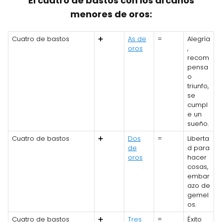
El cuatro de bastos con los arcanos
menores de oros:
Cuatro de bastos
➕
As de
=
Alegría
oros
,
recom
pensa
o
triunfo,
se
cumpl
e un
sueño.
Cuatro de bastos
➕
Dos
=
Liberta
de
d para
oros
hacer
cosas,
embar
azo de
gemel
os.
Cuatro de bastos
➕
Tres
=
Éxito