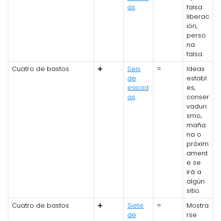
as
falsa
liberac
ión,
perso
na
falsa.
Cuatro de bastos
➕
Seis
=
Ideas
de
establ
espad
es,
as
conser
vaduri
smo,
maña
na o
próxim
ament
e se
irá a
algún
sitio.
Cuatro de bastos
➕
Siete
=
Mostra
de
rse