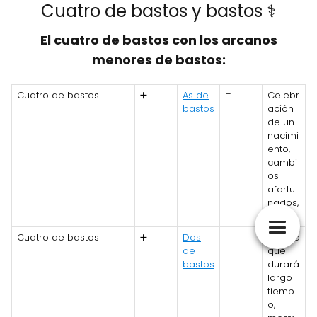
Cuatro de bastos y bastos ⚕️
El cuatro de bastos con los arcanos
menores de bastos:
Cuatro de bastos
➕
As de
=
Celebr
bastos
ación
de un
nacimi
ento,
cambi
os
afortu
nados,
triunfo.
Cuatro de bastos
➕
Dos
=
Alegría
de
que
bastos
durará
largo
tiemp
o,