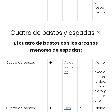
y
respo
nsable
.
Cuatro de bastos y espadas ⚔️
El cuatro de bastos con los arcanos
menores de espadas:
Cuatro de bastos
➕
As de
=
Mome
espad
nto
as
excele
nte en
tu vida,
hablar
claro y
celebr
arlo.
Cuatro de bastos
➕
Dos
=
Frialda