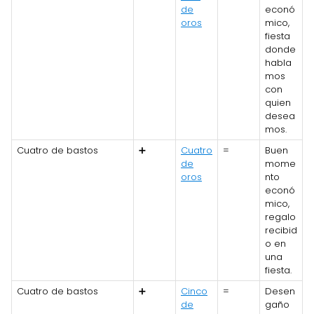
de
econó
oros
mico,
fiesta
donde
habla
mos
con
quien
desea
mos.
Cuatro de bastos
➕
Cuatro
=
Buen
de
mome
oros
nto
econó
mico,
regalo
recibid
o en
una
fiesta.
Cuatro de bastos
➕
Cinco
=
Desen
de
gaño