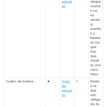
espad
alegre
as
cuand
o no
es
verda
d,
evento
s o
fiestas
en los
que
hay
que
mostr
ar una
cara
falsa.
Cuatro de bastos
➕
Ocho
=
Fiesta
de
a la
espad
que
as
vas
obliga
do, te