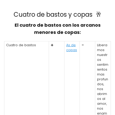
Cuatro de bastos y copas 🥂
El cuatro de bastos con los arcanos
menores de copas:
Cuatro de bastos
➕
As de
=
Libera
copas
mos
nuestr
os
sentim
ientos
mas
profun
dos,
nos
abrim
os al
amor,
nos
enam