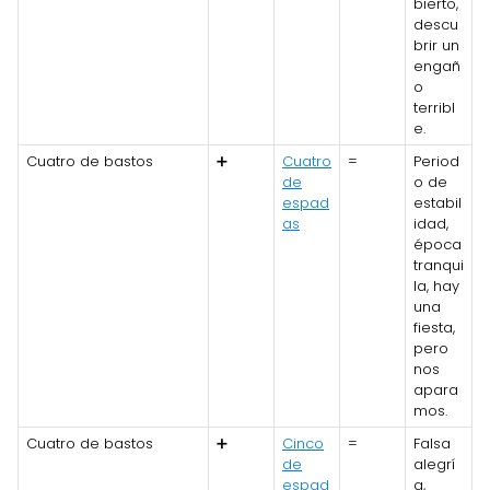
bierto,
descu
brir un
engañ
o
terribl
e.
Cuatro de bastos
➕
Cuatro
=
Period
de
o de
espad
estabil
as
idad,
época
tranqui
la, hay
una
fiesta,
pero
nos
apara
mos.
Cuatro de bastos
➕
Cinco
=
Falsa
de
alegrí
espad
a,