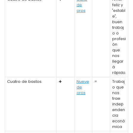
de
feliz y
oros
"establ
e",
buen
trabaj
o o
profesi
ón
que
nos
llegar
á
rápido.
Cuatro de bastos
➕
Nueve
=
Trabaj
de
o que
oros
nos
trae
indep
enden
cia
econó
mica