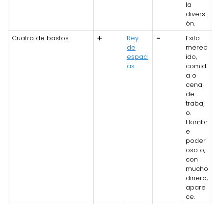
la
diversi
ón.
Cuatro de bastos
➕
Rey
=
Exito
de
merec
espad
ido,
as
comid
a o
cena
de
trabaj
o.
Hombr
e
poder
oso o,
con
mucho
dinero,
apare
ce.