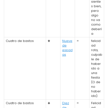
siente
s bien,
pero
algo
no va
como
deberí
a
Cuatro de bastos
➕
Nueve
=
felicid
de
ad
espad
rota,
as
culpab
le de
haber
ido a
una
fiesta
(O de
no
haber
ido).
Cuatro de bastos
➕
Diez
=
Felicid
de
ad