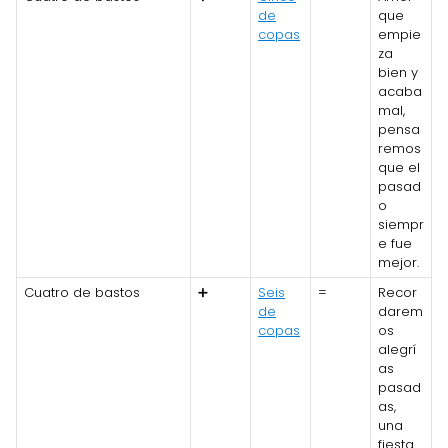
de
que
copas
empie
za
bien y
acaba
mal,
pensa
remos
que el
pasad
o
siempr
e fue
mejor.
Cuatro de bastos
➕
Seis
=
Recor
de
darem
copas
os
alegrí
as
pasad
as,
una
fiesta