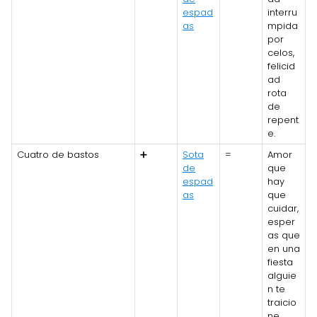
espad
interru
as
mpida
por
celos,
felicid
ad
rota
de
repent
e.
Cuatro de bastos
➕
Sota
=
Amor
de
que
espad
hay
as
que
cuidar,
esper
as que
en una
fiesta
alguie
n te
traicio
ne.