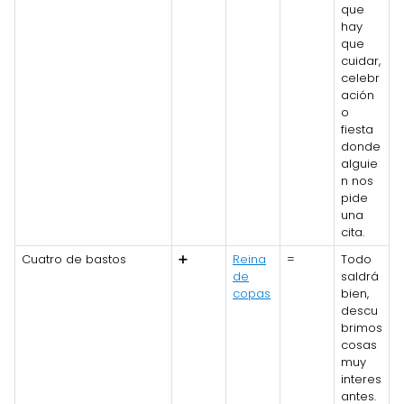
que
hay
que
cuidar,
celebr
ación
o
fiesta
donde
alguie
n nos
pide
una
cita.
Cuatro de bastos
➕
Reina
=
Todo
de
saldrá
copas
bien,
descu
brimos
cosas
muy
interes
antes.