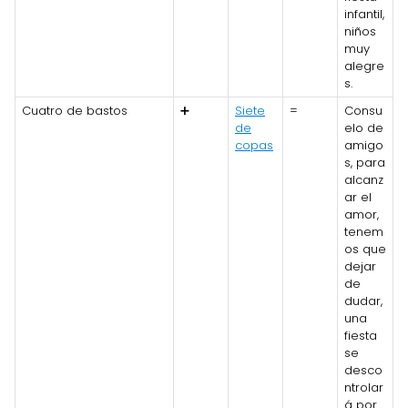
infantil,
niños
muy
alegre
s.
Cuatro de bastos
➕
Siete
=
Consu
de
elo de
copas
amigo
s, para
alcanz
ar el
amor,
tenem
os que
dejar
de
dudar,
una
fiesta
se
desco
ntrolar
á por