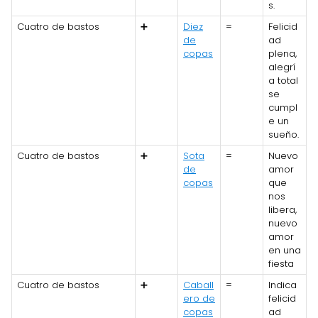
s.
Cuatro de bastos
➕
Diez
=
Felicid
de
ad
copas
plena,
alegrí
a total
se
cumpl
e un
sueño.
Cuatro de bastos
➕
Sota
=
Nuevo
de
amor
copas
que
nos
libera,
nuevo
amor
en una
fiesta
Cuatro de bastos
➕
Caball
=
Indica
ero de
felicid
copas
ad