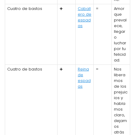
Cuatro de bastos
➕
Caball
=
Amor
ero de
que
espad
preval
as
ece,
llegar
o
luchar
por tu
felicid
ad.
Cuatro de bastos
➕
Reina
=
Nos
de
libera
espad
mos
as
de los
prejuic
ios y
habla
mos
claro,
dejam
os
atrás