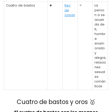
Cuatro de bastos
➕
Rey
=
La
de
perso
copas
n a se
acuer
da de
ti,
hombr
e
enam
orado
y
alegre,
relacio
nes
sexual
es
román
ticas.
Cuatro de bastos y oros 🥇