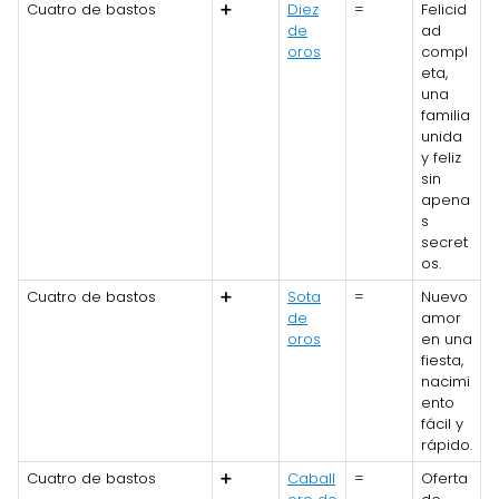
Cuatro de bastos
➕
Diez
=
Felicid
de
ad
oros
compl
eta,
una
familia
unida
y feliz
sin
apena
s
secret
os.
Cuatro de bastos
➕
Sota
=
Nuevo
de
amor
oros
en una
fiesta,
nacimi
ento
fácil y
rápido.
Cuatro de bastos
➕
Caball
=
Oferta