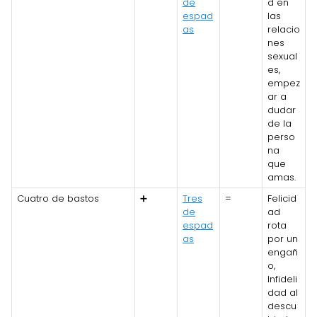
de
d en
espad
las
as
relacio
nes
sexual
es,
empez
ar a
dudar
de la
perso
na
que
amas.
Cuatro de bastos
➕
Tres
=
Felicid
de
ad
espad
rota
as
por un
engañ
o,
Infideli
dad al
descu