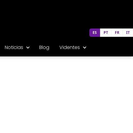
ES
PT
FR
IT
Noticias
Blog
Videntes