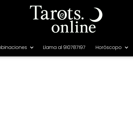
binaciones
Llama al 910787197
Horóscopo