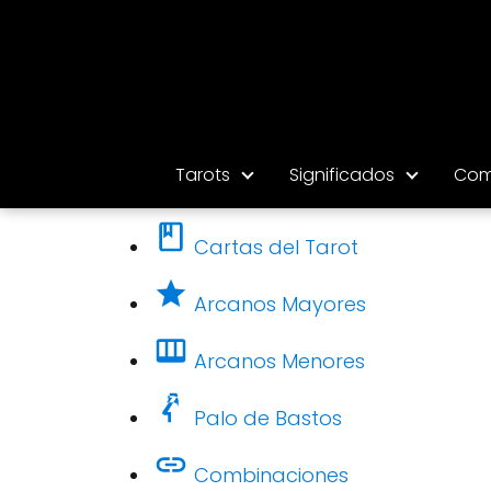
Tarots
Significados
Com
Cartas del Tarot
Arcanos Mayores
Arcanos Menores
Palo de Bastos
Combinaciones