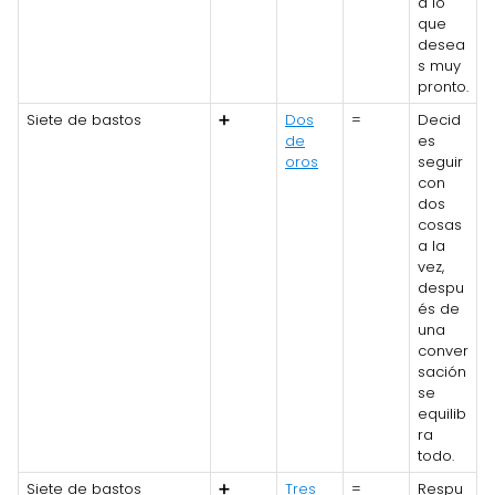
á lo
que
desea
s muy
pronto.
Siete de bastos
➕
Dos
=
Decid
de
es
oros
seguir
con
dos
cosas
a la
vez,
despu
és de
una
conver
sación
se
equilib
ra
todo.
Siete de bastos
➕
Tres
=
Respu