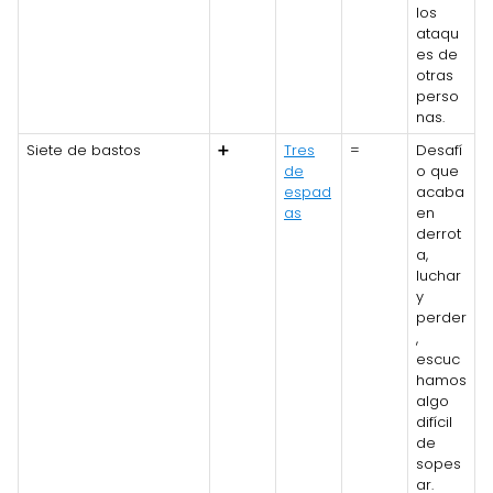
los
ataqu
es de
otras
perso
nas.
Siete de bastos
➕
Tres
=
Desafí
de
o que
espad
acaba
as
en
derrot
a,
luchar
y
perder
,
escuc
hamos
algo
difícil
de
sopes
ar.