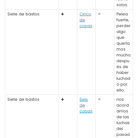
solos.
Siete de bastos
➕
Cinco
=
Pelea
de
fuerte,
copas
perder
algo
que
quería
mos
mucho
despu
és de
haber
luchad
o por
ello.
Siete de bastos
➕
Seis
=
nos
de
acord
copas
amos
de las
luchas
del
pasad