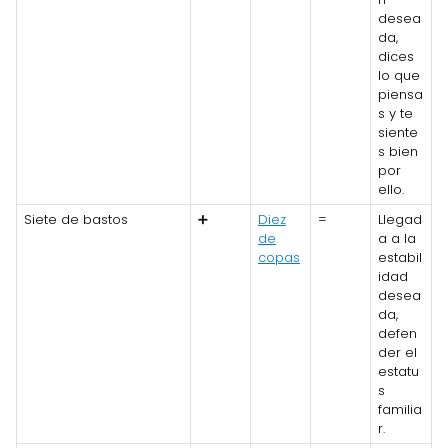
desea
da,
dices
lo que
piensa
s y te
siente
s bien
por
ello.
Siete de bastos
➕
Diez
=
Llegad
de
a a la
copas
estabil
idad
desea
da,
defen
der el
estatu
s
familia
r.