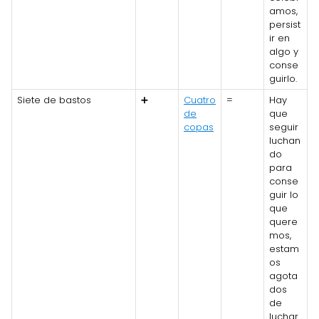
amos,
persist
ir en
algo y
conse
guirlo.
Siete de bastos
➕
Cuatro
=
Hay
de
que
copas
seguir
luchan
do
para
conse
guir lo
que
quere
mos,
estam
os
agota
dos
de
luchar