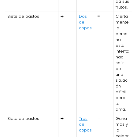
da sus
frutos.
Siete de bastos
➕
Dos
=
Cierta
de
mente,
copas
la
perso
na
está
intenta
ndo
salir
de
una
situaci
ón
difícil,
pero
te
ama.
Siete de bastos
➕
Tres
=
Gana
de
mos y
copas
lo
celebr