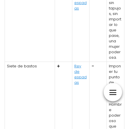
espad
sin
as
tapujo
s, sin
import
ar lo
que
pase,
una
mujer
poder
osa.
Siete de bastos
➕
Rey
=
Impon
de
er tu
espad
punto
as
de
vista y
nada
más.
Hombr
e
poder
oso
que