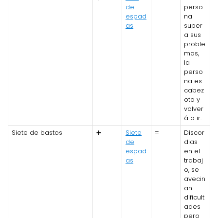
de
perso
espad
na
as
super
a sus
proble
mas,
la
perso
na es
cabez
ota y
volver
á a ir.
Siete de bastos
➕
Siete
=
Discor
de
dias
espad
en el
as
trabaj
o, se
avecin
an
dificult
ades
pero