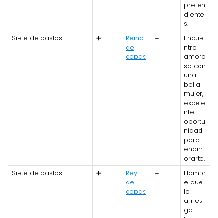
preten
diente
s.
Siete de bastos
➕
Reina
=
Encue
de
ntro
copas
amoro
so con
una
bella
mujer,
excele
nte
oportu
nidad
para
enam
orarte.
Siete de bastos
➕
Rey
=
Hombr
de
e que
copas
lo
arries
ga