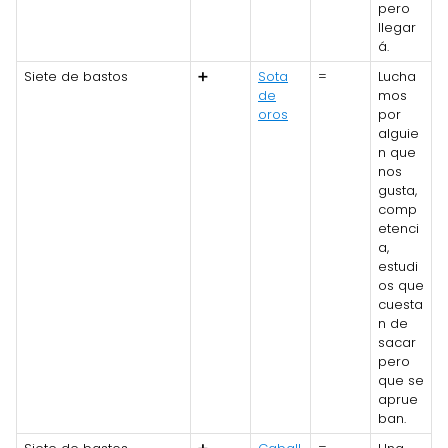
pero
llegar
á.
Siete de bastos
➕
Sota
=
Lucha
de
mos
oros
por
alguie
n que
nos
gusta,
comp
etenci
a,
estudi
os que
cuesta
n de
sacar
pero
que se
aprue
ban.