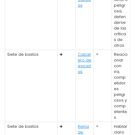
as
peligr
osa,
defen
derse
de las
crítica
s de
otros.
Siete de bastos
➕
Caball
=
Reacci
ero de
onar
espad
con
as
ira,
comp
etidor
es
peligr
osos y
comp
etente
s.
Siete de bastos
➕
Reina
=
Hablar
de
claro