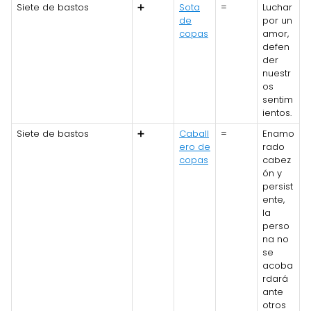
Siete de bastos
➕
Sota
=
Luchar
de
por un
copas
amor,
defen
der
nuestr
os
sentim
ientos.
Siete de bastos
➕
Caball
=
Enamo
ero de
rado
copas
cabez
ón y
persist
ente,
la
perso
na no
se
acoba
rdará
ante
otros