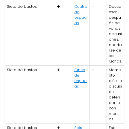
Siete de bastos
➕
Cuatro
=
Desca
de
nsar
espad
despu
as
és de
varias
discusi
ones,
aparta
rse de
las
luchas.
Siete de bastos
➕
Cinco
=
Mome
de
nto
espad
difícil o
as
discusi
ón,
defen
derse
con
mentir
as.
Siete de bastos
➕
Seis
=
Esa