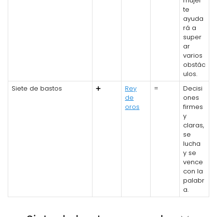
mujer
te
ayuda
rá a
super
ar
varios
obstác
ulos.
Siete de bastos
➕
Rey
=
Decisi
de
ones
oros
firmes
y
claras,
se
lucha
y se
vence
con la
palabr
a.