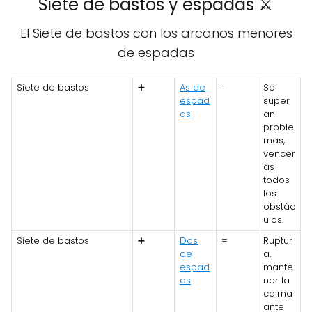
Siete de bastos y espadas ⚔️
El Siete de bastos con los arcanos menores
de espadas
Siete de bastos
➕
As de
=
Se
espad
super
as
an
proble
mas,
vencer
ás
todos
los
obstác
ulos.
Siete de bastos
➕
Dos
=
Ruptur
de
a,
espad
mante
as
ner la
calma
ante