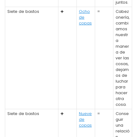
juntos.
Siete de bastos
➕
Ocho
=
Cabez
de
onería,
copas
cambi
amos
nuestr
a
maner
a de
ver las
cosas,
dejam
os de
luchar
para
hacer
otra
cosa.
Siete de bastos
➕
Nueve
=
Conse
de
guir
copas
una
relació
n