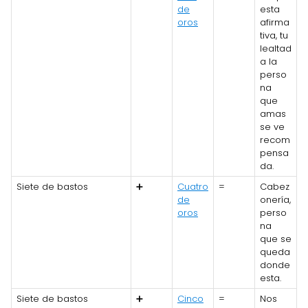
de
esta
oros
afirma
tiva, tu
lealtad
a la
perso
na
que
amas
se ve
recom
pensa
da.
Siete de bastos
➕
Cuatro
=
Cabez
de
onería,
oros
perso
na
que se
queda
donde
esta.
Siete de bastos
➕
Cinco
=
Nos