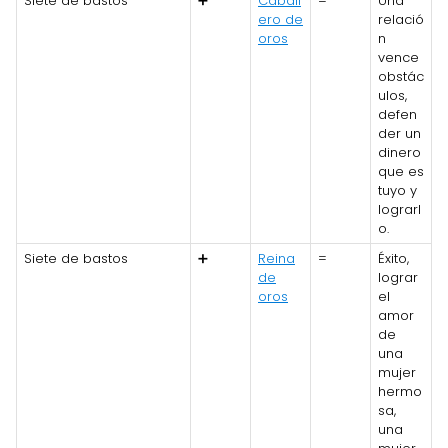
Siete de bastos
➕
Caball
=
Una
ero de
relació
oros
n
vence
obstác
ulos,
defen
der un
dinero
que es
tuyo y
lograrl
o.
Siete de bastos
➕
Reina
=
Éxito,
de
lograr
oros
el
amor
de
una
mujer
hermo
sa,
una