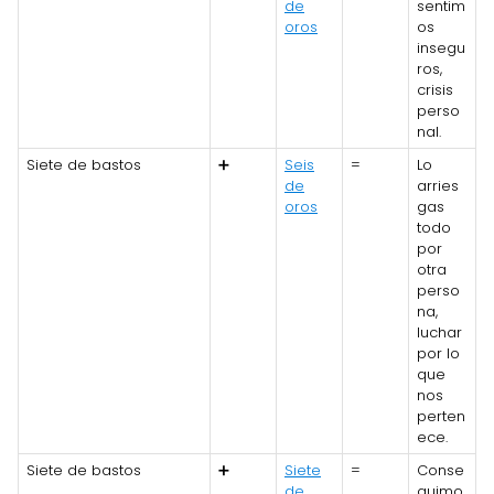
de
sentim
oros
os
insegu
ros,
crisis
perso
nal.
Siete de bastos
➕
Seis
=
Lo
de
arries
oros
gas
todo
por
otra
perso
na,
luchar
por lo
que
nos
perten
ece.
Siete de bastos
➕
Siete
=
Conse
de
guimo