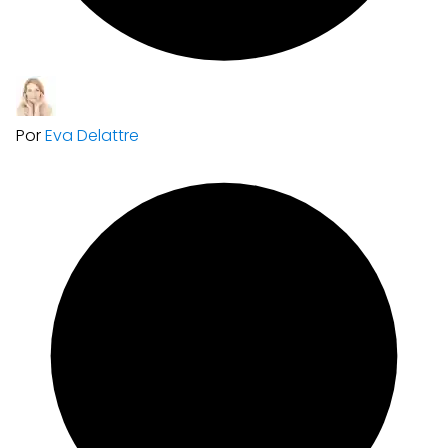
Por
Eva Delattre