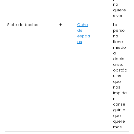
no
quiere
s ver.
Siete de bastos
➕
Ocho
=
La
de
perso
espad
na
as
tiene
miedo
a
declar
arse,
obstác
ulos
que
nos
impide
n
conse
guir lo
que
quere
mos.