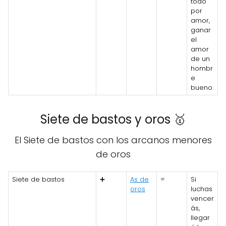
todo
por
amor,
ganar
el
amor
de un
hombr
e
bueno.
Siete de bastos y oros 🥇
El Siete de bastos con los arcanos menores
de oros
Siete de bastos
➕
As de
=
Si
oros
luchas
vencer
ás,
llegar