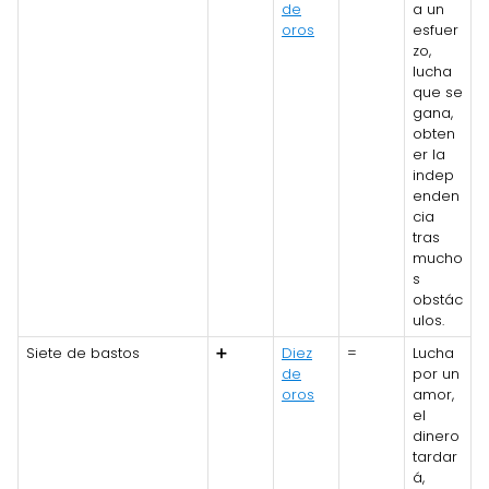
de
a un
oros
esfuer
zo,
lucha
que se
gana,
obten
er la
indep
enden
cia
tras
mucho
s
obstác
ulos.
Siete de bastos
➕
Diez
=
Lucha
de
por un
oros
amor,
el
dinero
tardar
á,