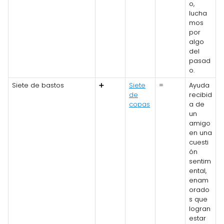
o,
lucha
mos
por
algo
del
pasad
o.
Siete de bastos
➕
Siete
=
Ayuda
de
recibid
copas
a de
un
amigo
en una
cuesti
ón
sentim
ental,
enam
orado
s que
logran
estar