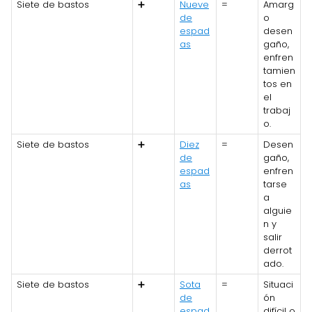
Siete de bastos
➕
Nueve
=
Amarg
de
o
espad
desen
as
gaño,
enfren
tamien
tos en
el
trabaj
o.
Siete de bastos
➕
Diez
=
Desen
de
gaño,
espad
enfren
as
tarse
a
alguie
n y
salir
derrot
ado.
Siete de bastos
➕
Sota
=
Situaci
de
ón
espad
difícil o