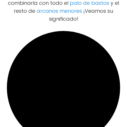
combinarla con todo el
palo de bastos
y el
resto de
arcanos menores
¡Veamos su
significado!