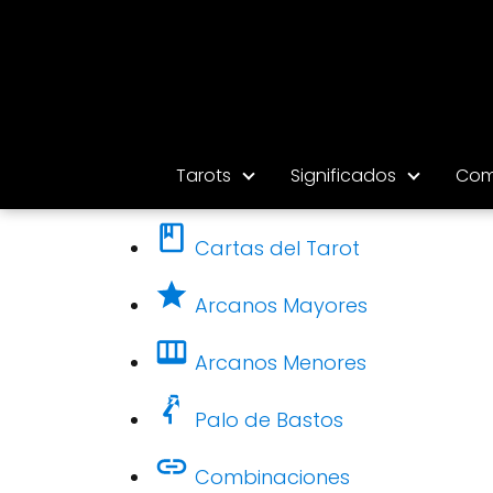
Tarots
Significados
Com
Cartas del Tarot
Arcanos Mayores
Arcanos Menores
Palo de Bastos
Combinaciones