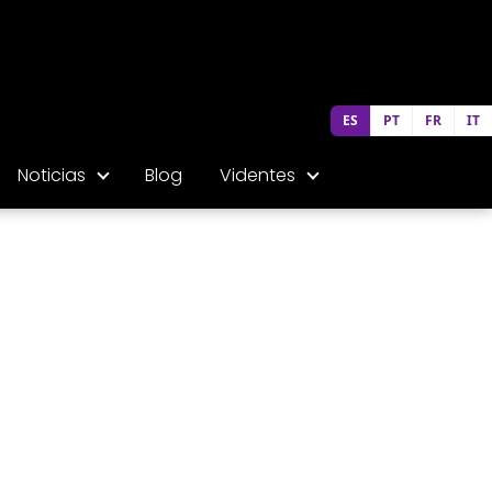
ES
PT
FR
IT
Noticias
Blog
Videntes