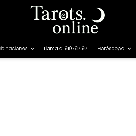
binaciones
Llama al 910787197
Horóscopo