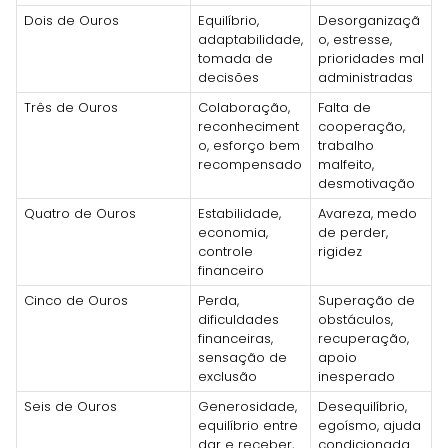
Dois de Ouros
Equilíbrio,
Desorganizaçã
adaptabilidade,
o, estresse,
tomada de
prioridades mal
decisões
administradas
Três de Ouros
Colaboração,
Falta de
reconheciment
cooperação,
o, esforço bem
trabalho
recompensado
malfeito,
desmotivação
Quatro de Ouros
Estabilidade,
Avareza, medo
economia,
de perder,
controle
rigidez
financeiro
Cinco de Ouros
Perda,
Superação de
dificuldades
obstáculos,
financeiras,
recuperação,
sensação de
apoio
exclusão
inesperado
Seis de Ouros
Generosidade,
Desequilíbrio,
equilíbrio entre
egoísmo, ajuda
dar e receber,
condicionada