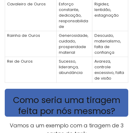
Cavaleiro de Ouros
Esforço
Rigidez,
constante,
lentidão,
dedicação,
estagnação
responsabilida
de
Rainha de Ouros
Generosidade,
Descuido,
cuidado,
materialismo,
prosperidade
falta de
material
confiança
Rei de Ouros
Sucesso,
Avareza,
liderança,
controle
abundância
excessivo, falta
de visão
Como seria uma tiragem
feita por nós mesmos?
Vamos a um exemplo com a tiragem de 3